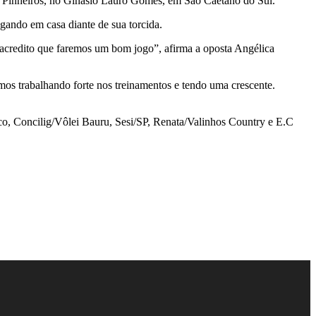
.C Pinheiros, no Ginásio Lauro Gomes, em São Caetano do Sul.
gando em casa diante de sua torcida.
 acredito que faremos um bom jogo”, afirma a oposta Angélica
mos trabalhando forte nos treinamentos e tendo uma crescente.
o, Concilig/Vôlei Bauru, Sesi/SP, Renata/Valinhos Country e E.C