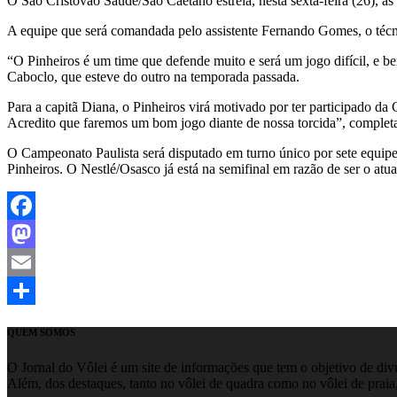
O São Cristóvão Saúde/São Caetano estreia, nesta sexta-feira (26),
A equipe que será comandada pelo assistente Fernando Gomes, o técni
“O Pinheiros é um time que defende muito e será um jogo difícil, e 
Caboclo, que esteve do outro na temporada passada.
Para a capitã Diana, o Pinheiros virá motivado por ter participado d
Acredito que faremos um bom jogo diante de nossa torcida”, complet
O Campeonato Paulista será disputado em turno único por sete equip
Pinheiros. O Nestlé/Osasco já está na semifinal em razão de ser o atu
Facebook
Mastodon
Email
Share
QUEM SOMOS
O Jornal do Vôlei é um site de informações que tem o objetivo de divul
Além, dos destaques, tanto no vôlei de quadra como no vôlei de praia,