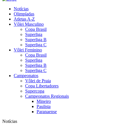
Notícias
Olimpíadas
Atletas A-Z
Vôlei Masculino
Copa Brasil
Superliga
Superliga B
Superliga C
Vôlei Feminino
Copa Brasil
Superliga
Superliga B
Superliga C
Campeonatos
Vôlei de Praia
Copa Libertadores
Supercopa
Campeonatos Regionais
Mineiro
Paulista
Paranaense
Notícias