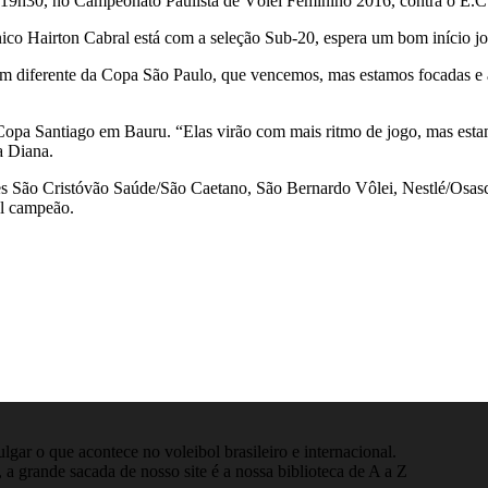
 às 19h30, no Campeonato Paulista de Vôlei Feminino 2016, contra o E
co Hairton Cabral está com a seleção Sub-20, espera um bom início jo
bem diferente da Copa São Paulo, que vencemos, mas estamos focadas e
a Copa Santiago em Bauru. “Elas virão com mais ritmo de jogo, mas esta
a Diana.
es São Cristóvão Saúde/São Caetano, São Bernardo Vôlei, Nestlé/Osasc
al campeão.
gar o que acontece no voleibol brasileiro e internacional.
 a grande sacada de nosso site é a nossa biblioteca de A a Z