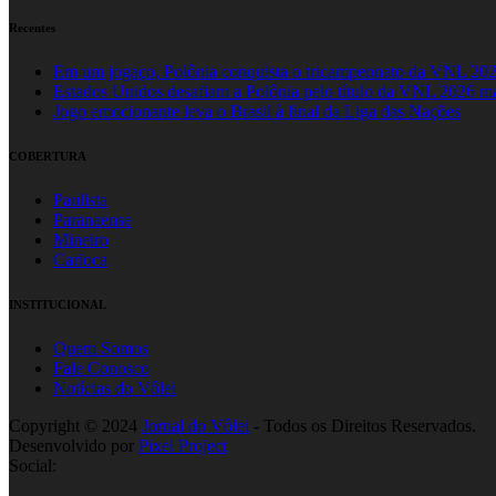
Recentes
Em um jogaço, Polônia conquista o tricampeonato da VNL 20
Estados Unidos desafiam a Polônia pelo título da VNL 2026 m
Jogo emocionante leva o Brasil à final da Liga das Nações
COBERTURA
Paulista
Paranaense
Mineiro
Carioca
INSTITUCIONAL
Quem Somos
Fale Conosco
Notícias do Vôlei
Copyright © 2024
Jornal do Vôlei
- Todos os Direitos Reservados.
Desenvolvido por
Pixel Project
Social: