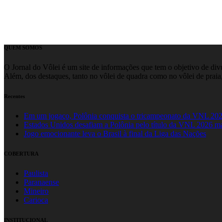
QUEM SOMOS
O Jornal do Vôlei é um site de informações que tem o objetivo de divul
Além, dos destaques, tanto no vôlei de quadra como no vôlei de praia,
Recentes
Em um jogaço, Polônia conquista o tricampeonato da VNL 20
Estados Unidos desafiam a Polônia pelo título da VNL 2026 m
Jogo emocionante leva o Brasil à final da Liga das Nações
COBERTURA
Paulista
Paranaense
Mineiro
Carioca
INSTITUCIONAL