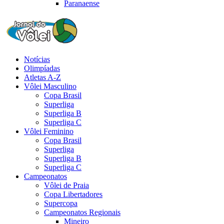
Paranaense
Notícias
Olimpíadas
Atletas A-Z
Vôlei Masculino
Copa Brasil
Superliga
Superliga B
Superliga C
Vôlei Feminino
Copa Brasil
Superliga
Superliga B
Superliga C
Campeonatos
Vôlei de Praia
Copa Libertadores
Supercopa
Campeonatos Regionais
Mineiro