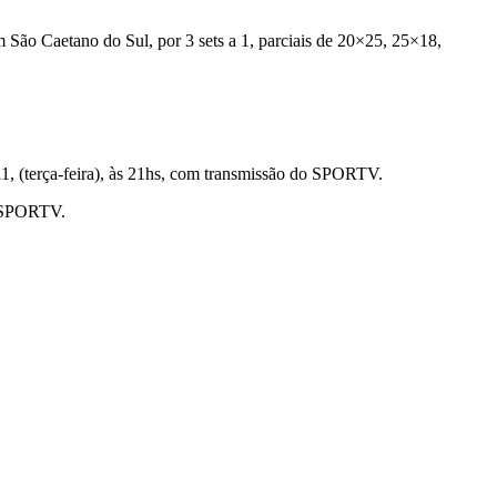
 São Caetano do Sul, por 3 sets a 1, parciais de
20×25,
25×18,
11, (terça-feira), às 21hs, com transmissão do SPORTV.
do SPORTV.