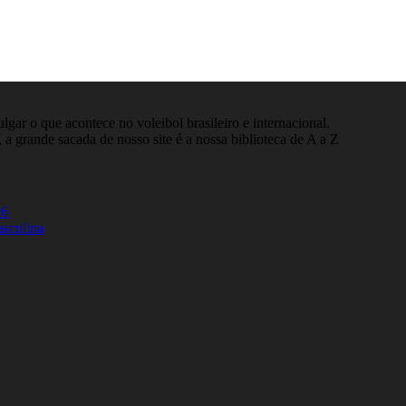
gar o que acontece no voleibol brasileiro e internacional.
 a grande sacada de nosso site é a nossa biblioteca de A a Z
26
asculina