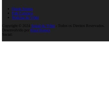
Quem Somos
Fale Conosco
Notícias do Vôlei
Copyright © 2024
Jornal do Vôlei
- Todos os Direitos Reservados.
Desenvolvido por
Pixel Project
Social: