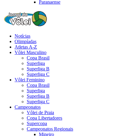
Paranaense
Notícias
Olimpíadas
Atletas A-Z
Vôlei Masculino
Copa Brasil
Superliga
Superliga B
Superliga C
Vôlei Feminino
Copa Brasil
Superliga
Superliga B
Superliga C
Campeonatos
Vôlei de Praia
Copa Libertadores
Supercopa
Campeonatos Regionais
Mineiro