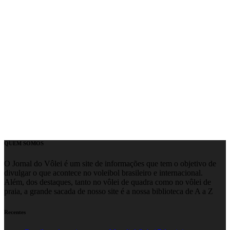
QUEM SOMOS
O Jornal do Vôlei é um site de informações que tem o objetivo de
divulgar o que acontece no voleibol brasileiro e internacional.
Além, dos destaques, tanto no vôlei de quadra como no vôlei de
praia, a grande sacada de nosso site é a nossa biblioteca de A a Z
Recentes