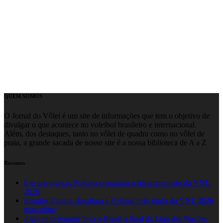
QUEM SOMOS
O Jornal do Vôlei é um site de informações que tem o objetivo de
divulgar o que acontece no voleibol brasileiro e internacional.
Além, dos destaques, tanto no vôlei de quadra como no vôlei de
praia, a grande sacada de nosso site é a nossa biblioteca de A a Z
Recentes
Em um jogaço, Polônia conquista o tricampeonato da VNL
2026
Estados Unidos desafiam a Polônia pelo título da VNL 2026
masculina
Jogo emocionante leva o Brasil à final da Liga das Nações