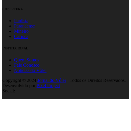
COBERTURA
Paulista
Paranaense
Mineiro
Carioca
INSTITUCIONAL
Quem Somos
Fale Conosco
Notícias do Vôlei
Copyright © 2024
Jornal do Vôlei
- Todos os Direitos Reservados.
Desenvolvido por
Pixel Project
Social: