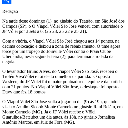
Share
Redação
Na tarde deste domingo (1), no ginásio do Teatrão, em São José dos
Campos (SP), o O Viapol Vôlei São José venceu com autoridade o
JF Vôlei por 3 sets a 0, (25-23, 25-22 e 25-21).
Com a vitória, o Viapol Vôlei São José chegou aos 14 pontos, na
décima colocação e deixou a zona de rebaixamento. O time agora
torce por um tropeço do Joinville Vôlei contra o Praia Clube
Uberlândia, nesta segunda-feira (2), para terminar a rodada da
degola.
O levantador Bruno Alves, do Viapol Vôlei São José, recebeu o
Troféu VivaVôlei e foi eleito o melhor da partida. O oposto
Wesleen, do JF Vôlei foi o maior pontuador da equipe e da partida
com 21 pontos. No Viapol Vôlei São José, o destaque foi oposto
Davy que fez 18 pontos.
O Viapol Vôlei São José volta a jogar no dia (9) às 19h, quando
visita o Azulim Sicoob Monte Carmelo no ginásio Raul Belém, em
Monte Carmelo (MG). Já o JF Vôlei recebe o Vôlei
Guarulhos/Bateubet um dia antes, às 18h, no ginásio Jornalista
Antônio Marcos, em Juiz de Fora (MG).