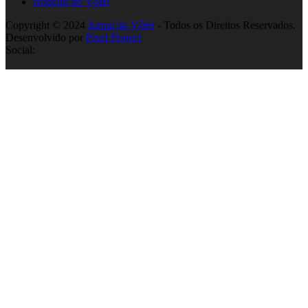
Notícias do Vôlei
Copyright © 2024
Jornal do Vôlei
- Todos os Direitos Reservados.
Desenvolvido por
Pixel Project
Social: