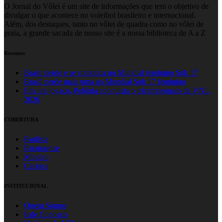
O Jornal do Vôlei é um site de informações que tem o objetivo de
divulgar o que acontece no voleibol brasileiro e internacional.
Além, dos destaques, tanto no vôlei de quadra como no vôlei de
praia, a grande sacada de nosso site é a nossa biblioteca de A a Z
Recentes
Brasil perde e se complica no Mundial feminino Sub 17
Brasil perde mais uma no Mundial Sub 17 feminino
Em um jogaço, Polônia conquista o tricampeonato da VNL
2026
COBERTURA
Paulista
Paranaense
Mineiro
Carioca
INSTITUCIONAL
Quem Somos
Fale Conosco