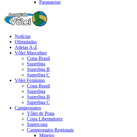
Paranaense
Notícias
Olimpíadas
Atletas A-Z
Vôlei Masculino
Copa Brasil
Superliga
Superliga B
Superliga C
Vôlei Feminino
Copa Brasil
Superliga
Superliga B
Superliga C
Campeonatos
Vôlei de Praia
Copa Libertadores
Supercopa
Campeonatos Regionais
Mineiro