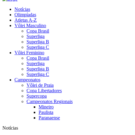
Notícias
Olimpíadas
Atletas A-Z
Vôlei Masculino
Copa Brasil
Superliga
Superliga B
Superliga C
Vôlei Feminino
Copa Brasil
Superliga
Superliga B
Superliga C
Campeonatos
Vôlei de Praia
Copa Libertadores
Supercopa
Campeonatos Regionais
Mineiro
Paulista
Paranaense
Notícias