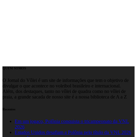
QUEM SOMOS
O Jornal do Vôlei é um site de informações que tem o objetivo de
divulgar o que acontece no voleibol brasileiro e internacional.
Além, dos destaques, tanto no vôlei de quadra como no vôlei de
praia, a grande sacada de nosso site é a nossa biblioteca de A a Z
Recentes
Em um jogaço, Polônia conquista o tricampeonato da VNL
2026
Estados Unidos desafiam a Polônia pelo título da VNL 2026