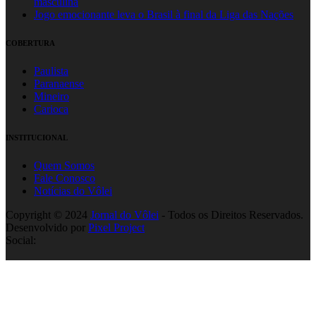
masculina
Jogo emocionante leva o Brasil à final da Liga das Nações
COBERTURA
Paulista
Paranaense
Mineiro
Carioca
INSTITUCIONAL
Quem Somos
Fale Conosco
Notícias do Vôlei
Copyright © 2024
Jornal do Vôlei
- Todos os Direitos Reservados.
Desenvolvido por
Pixel Project
Social: