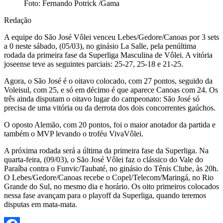
Foto: Fernando Potrick /Gama
Redação
A equipe do São José Vôlei venceu Lebes/Gedore/Canoas por 3 sets
a 0 neste sábado, (05/03), no ginásio La Salle, pela penúltima
rodada da primeira fase da Superliga Masculina de Vôlei. A vitória
joseense teve as seguintes parciais: 25-27, 25-18 e 21-25.
Agora, o São José é o oitavo colocado, com 27 pontos, seguido da
Voleisul, com 25, e só em décimo é que aparece Canoas com 24. Os
três ainda disputam o oitavo lugar do campeonato: São José só
precisa de uma vitória ou da derrota dos dois concorrentes gaúchos.
O oposto Alemão, com 20 pontos, foi o maior anotador da partida e
também o MVP levando o troféu VivaVôlei.
A próxima rodada será a última da primeira fase da Superliga. Na
quarta-feira, (09/03), o São José Vôlei faz o clássico do Vale do
Paraíba contra o Funvic/Taubaté, no ginásio do Tênis Clube, às 20h.
O Lebes/Gedore/Canoas recebe o Copel/Telecom/Maringá, no Rio
Grande do Sul, no mesmo dia e horário. Os oito primeiros colocados
nessa fase avançam para o playoff da Superliga, quando teremos
disputas em mata-mata.