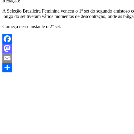
Redação:
A Seleção Brasileira Feminina venceu o 1º set do segundo amistoso c
longo do set tiveram vários momentos de descontração, onde as búlgar
Começa nesse instante o 2º set.
Facebook
Mastodon
Email
Share