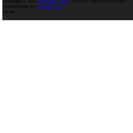
Copyright © 2024
Jornal do Vôlei
- Todos os Direitos Reservados.
Desenvolvido por
Pixel Project
Social: