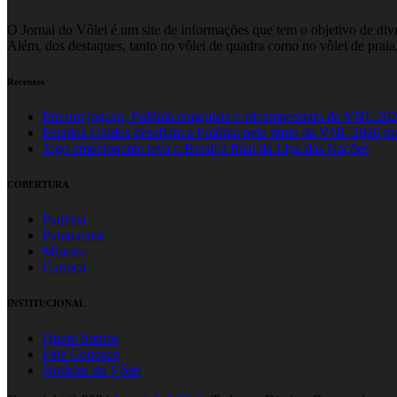
O Jornal do Vôlei é um site de informações que tem o objetivo de divul
Além, dos destaques, tanto no vôlei de quadra como no vôlei de praia,
Recentes
Em um jogaço, Polônia conquista o tricampeonato da VNL 20
Estados Unidos desafiam a Polônia pelo título da VNL 2026 m
Jogo emocionante leva o Brasil à final da Liga das Nações
COBERTURA
Paulista
Paranaense
Mineiro
Carioca
INSTITUCIONAL
Quem Somos
Fale Conosco
Notícias do Vôlei