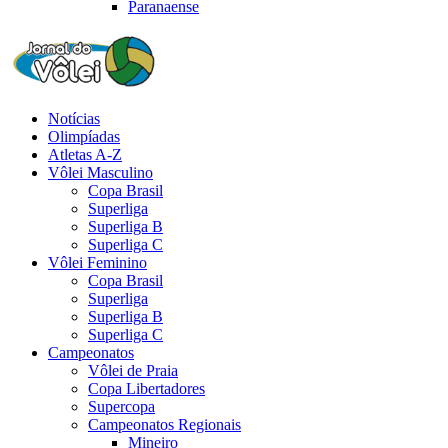
Paranaense
Notícias
Olimpíadas
Atletas A-Z
Vôlei Masculino
Copa Brasil
Superliga
Superliga B
Superliga C
Vôlei Feminino
Copa Brasil
Superliga
Superliga B
Superliga C
Campeonatos
Vôlei de Praia
Copa Libertadores
Supercopa
Campeonatos Regionais
Mineiro