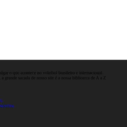
gar o que acontece no voleibol brasileiro e internacional.
 a grande sacada de nosso site é a nossa biblioteca de A a Z
26
asculina