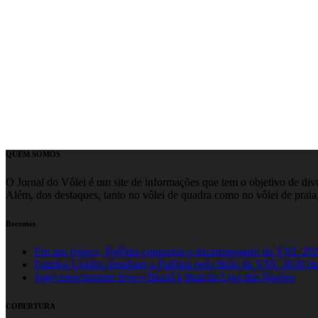
QUEM SOMOS
O Jornal do Vôlei é um site de informações que tem o objetivo de divul
Além, dos destaques, tanto no vôlei de quadra como no vôlei de praia,
Recentes
Em um jogaço, Polônia conquista o tricampeonato da VNL 20
Estados Unidos desafiam a Polônia pelo título da VNL 2026 m
Jogo emocionante leva o Brasil à final da Liga das Nações
COBERTURA