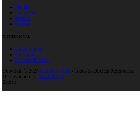
Paulista
Paranaense
Mineiro
Carioca
INSTITUCIONAL
Quem Somos
Fale Conosco
Notícias do Vôlei
Copyright © 2024
Jornal do Vôlei
- Todos os Direitos Reservados.
Desenvolvido por
Pixel Project
Social: