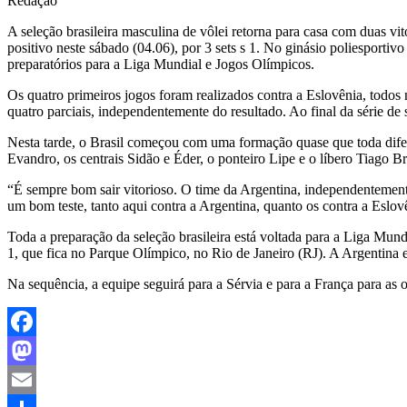
Redação
A seleção brasileira masculina de vôlei retorna para casa com duas vit
positivo neste sábado (04.06), por 3 sets s 1. No ginásio poliesporti
preparatórios para a Liga Mundial e Jogos Olímpicos.
Os quatro primeiros jogos foram realizados contra a Eslovênia, todos
quatro parciais, independentemente do resultado. Ao final da série de 
Nesta tarde, o Brasil começou com uma formação quase que toda difere
Evandro, os centrais Sidão e Éder, o ponteiro Lipe e o líbero Tiago B
“É sempre bom sair vitorioso. O time da Argentina, independentement
um bom teste, tanto aqui contra a Argentina, quanto os contra a Eslovê
Toda a preparação da seleção brasileira está voltada para a Liga Mund
1, que fica no Parque Olímpico, no Rio de Janeiro (RJ). A Argentina e
Na sequência, a equipe seguirá para a Sérvia e para a França para as o
Facebook
Mastodon