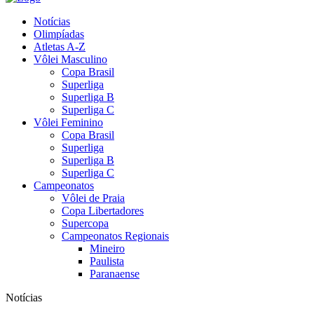
Notícias
Olimpíadas
Atletas A-Z
Vôlei Masculino
Copa Brasil
Superliga
Superliga B
Superliga C
Vôlei Feminino
Copa Brasil
Superliga
Superliga B
Superliga C
Campeonatos
Vôlei de Praia
Copa Libertadores
Supercopa
Campeonatos Regionais
Mineiro
Paulista
Paranaense
Notícias