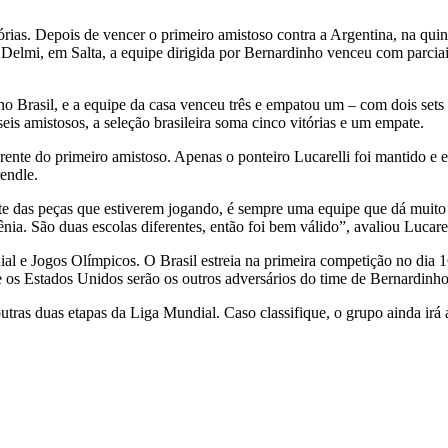
órias. Depois de vencer o primeiro amistoso contra a Argentina, na quin
vo Delmi, em Salta, a equipe dirigida por Bernardinho venceu com parciai
 no Brasil, e a equipe da casa venceu três e empatou um – com dois set
seis amistosos, a seleção brasileira soma cinco vitórias e um empate.
nte do primeiro amistoso. Apenas o ponteiro Lucarelli foi mantido e e
rendle.
e das peças que estiverem jogando, é sempre uma equipe que dá muito 
nia. São duas escolas diferentes, então foi bem válido”, avaliou Lucarel
ial e Jogos Olímpicos. O Brasil estreia na primeira competição no dia 1
 os Estados Unidos serão os outros adversários do time de Bernardinho 
utras duas etapas da Liga Mundial. Caso classifique, o grupo ainda irá 