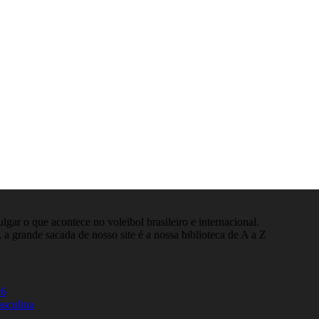
gar o que acontece no voleibol brasileiro e internacional.
 a grande sacada de nosso site é a nossa biblioteca de A a Z
26
asculina