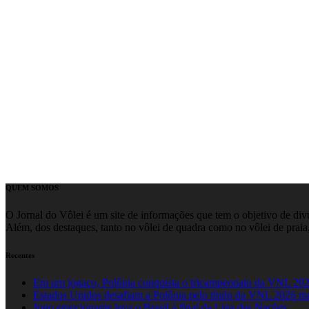
QUEM SOMOS
O Jornal do Vôlei é um site de informações que tem o objetivo de divul
Além, dos destaques, tanto no vôlei de quadra como no vôlei de praia,
Recentes
Em um jogaço, Polônia conquista o tricampeonato da VNL 20
Estados Unidos desafiam a Polônia pelo título da VNL 2026 m
Jogo emocionante leva o Brasil à final da Liga das Nações