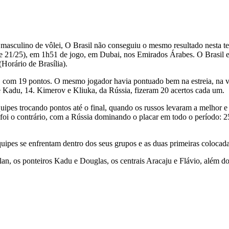
asculino de vôlei, O Brasil não conseguiu o mesmo resultado nesta te
/25 e 21/25), em 1h51 de jogo, em Dubai, nos Emirados Árabes. O Brasil
(Horário de Brasília).
ra, com 19 pontos. O mesmo jogador havia pontuado bem na estreia, na v
Kadu, 14. Kimerov e Kliuka, da Rússia, fizeram 20 acertos cada um.
ipes trocando pontos até o final, quando os russos levaram a melhor e
foi o contrário, com a Rússia dominando o placar em todo o período: 25
es se enfrentam dentro dos seus grupos e as duas primeiras colocadas
an, os ponteiros Kadu e Douglas, os centrais Aracaju e Flávio, além d