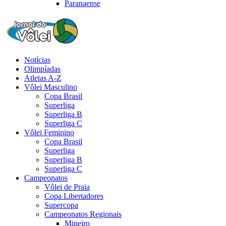
Paranaense
Notícias
Olimpíadas
Atletas A-Z
Vôlei Masculino
Copa Brasil
Superliga
Superliga B
Superliga C
Vôlei Feminino
Copa Brasil
Superliga
Superliga B
Superliga C
Campeonatos
Vôlei de Praia
Copa Libertadores
Supercopa
Campeonatos Regionais
Mineiro