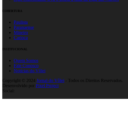
COBERTURA
Paulista
Paranaense
Mineiro
Carioca
INSTITUCIONAL
Quem Somos
Fale Conosco
Notícias do Vôlei
Copyright © 2024
Jornal do Vôlei
- Todos os Direitos Reservados.
Desenvolvido por
Pixel Project
Social: