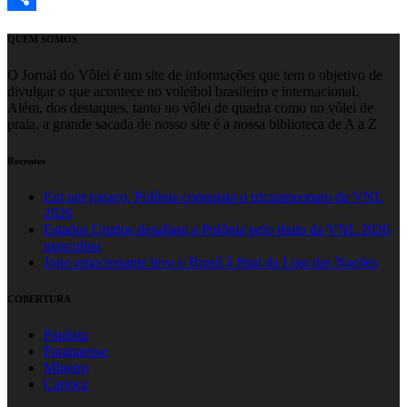
Share
QUEM SOMOS
O Jornal do Vôlei é um site de informações que tem o objetivo de
divulgar o que acontece no voleibol brasileiro e internacional.
Além, dos destaques, tanto no vôlei de quadra como no vôlei de
praia, a grande sacada de nosso site é a nossa biblioteca de A a Z
Recentes
Em um jogaço, Polônia conquista o tricampeonato da VNL
2026
Estados Unidos desafiam a Polônia pelo título da VNL 2026
masculina
Jogo emocionante leva o Brasil à final da Liga das Nações
COBERTURA
Paulista
Paranaense
Mineiro
Carioca