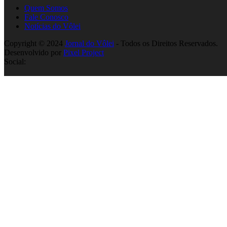
Quem Somos
Fale Conosco
Notícias do Vôlei
Copyright © 2024
Jornal do Vôlei
- Todos os Direitos Reservados.
Desenvolvido por
Pixel Project
Social: