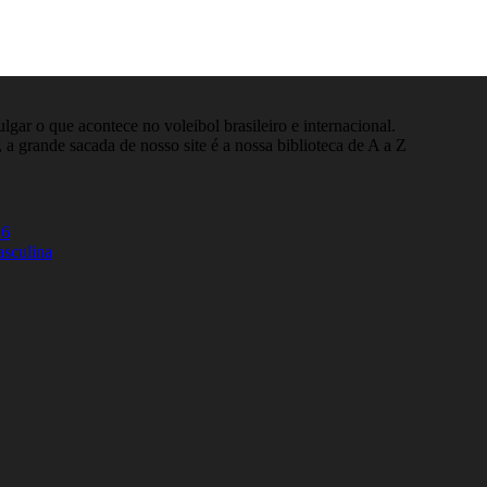
gar o que acontece no voleibol brasileiro e internacional.
 a grande sacada de nosso site é a nossa biblioteca de A a Z
26
asculina