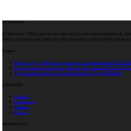
QUEM SOMOS
O Jornal do Vôlei é um site de informações que tem o objetivo de divul
Além, dos destaques, tanto no vôlei de quadra como no vôlei de praia,
Recentes
Em um jogaço, Polônia conquista o tricampeonato da VNL 20
Estados Unidos desafiam a Polônia pelo título da VNL 2026 m
Jogo emocionante leva o Brasil à final da Liga das Nações
COBERTURA
Paulista
Paranaense
Mineiro
Carioca
INSTITUCIONAL