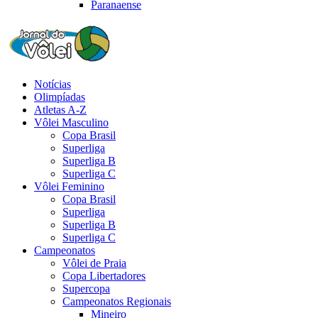
Paranaense
Notícias
Olimpíadas
Atletas A-Z
Vôlei Masculino
Copa Brasil
Superliga
Superliga B
Superliga C
Vôlei Feminino
Copa Brasil
Superliga
Superliga B
Superliga C
Campeonatos
Vôlei de Praia
Copa Libertadores
Supercopa
Campeonatos Regionais
Mineiro