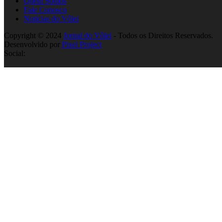
Quem Somos
Fale Conosco
Notícias do Vôlei
Copyright © 2024
Jornal do Vôlei
- Todos os Direitos Reservados.
Desenvolvido por
Pixel Project
Social: