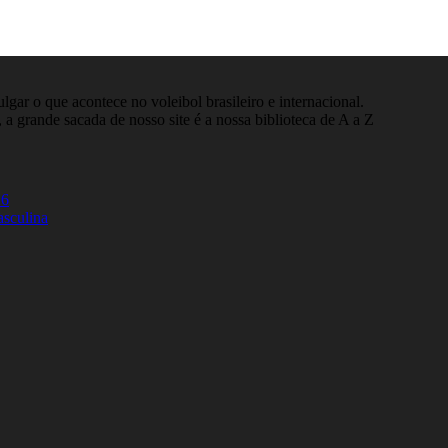
gar o que acontece no voleibol brasileiro e internacional.
 a grande sacada de nosso site é a nossa biblioteca de A a Z
26
asculina