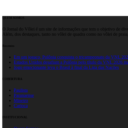
QUEM SOMOS
O Jornal do Vôlei é um site de informações que tem o objetivo de divul
Além, dos destaques, tanto no vôlei de quadra como no vôlei de praia,
Recentes
Em um jogaço, Polônia conquista o tricampeonato da VNL 20
Estados Unidos desafiam a Polônia pelo título da VNL 2026 m
Jogo emocionante leva o Brasil à final da Liga das Nações
COBERTURA
Paulista
Paranaense
Mineiro
Carioca
INSTITUCIONAL