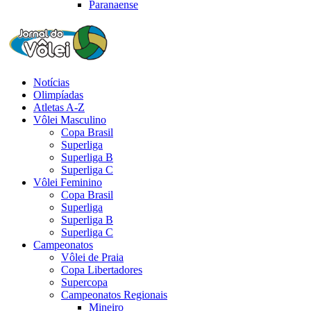
Paranaense
Notícias
Olimpíadas
Atletas A-Z
Vôlei Masculino
Copa Brasil
Superliga
Superliga B
Superliga C
Vôlei Feminino
Copa Brasil
Superliga
Superliga B
Superliga C
Campeonatos
Vôlei de Praia
Copa Libertadores
Supercopa
Campeonatos Regionais
Mineiro