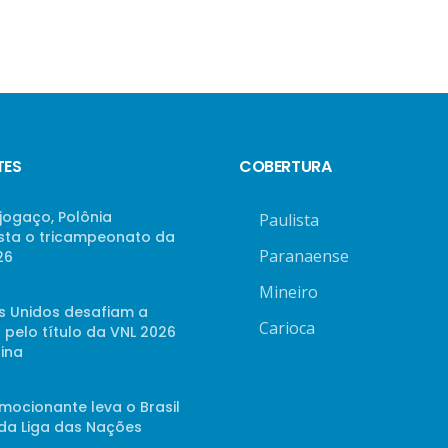
TES
COBERTURA
jogaço, Polônia
Paulista
sta o tricampeonato da
Paranaense
26
Mineiro
s Unidos desafiam a
Carioca
 pelo título da VNL 2026
ina
mocionante leva o Brasil
 da Liga das Nações