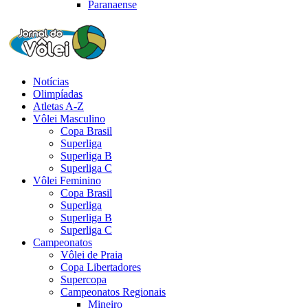
Paranaense
Notícias
Olimpíadas
Atletas A-Z
Vôlei Masculino
Copa Brasil
Superliga
Superliga B
Superliga C
Vôlei Feminino
Copa Brasil
Superliga
Superliga B
Superliga C
Campeonatos
Vôlei de Praia
Copa Libertadores
Supercopa
Campeonatos Regionais
Mineiro