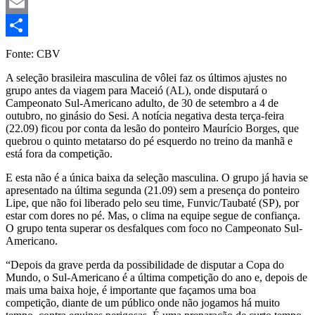
Mastodon
Email
Share
Fonte: CBV
A seleção brasileira masculina de vôlei faz os últimos ajustes no
grupo antes da viagem para Maceió (AL), onde disputará o
Campeonato Sul-Americano adulto, de 30 de setembro a 4 de
outubro, no ginásio do Sesi. A notícia negativa desta terça-feira
(22.09) ficou por conta da lesão do ponteiro Maurício Borges, que
quebrou o quinto metatarso do pé esquerdo no treino da manhã e
está fora da competição.
E esta não é a única baixa da seleção masculina. O grupo já havia se
apresentado na última segunda (21.09) sem a presença do ponteiro
Lipe, que não foi liberado pelo seu time, Funvic/Taubaté (SP), por
estar com dores no pé. Mas, o clima na equipe segue de confiança.
O grupo tenta superar os desfalques com foco no Campeonato Sul-
Americano.
“Depois da grave perda da possibilidade de disputar a Copa do
Mundo, o Sul-Americano é a última competição do ano e, depois de
mais uma baixa hoje, é importante que façamos uma boa
competição, diante de um público onde não jogamos há muito