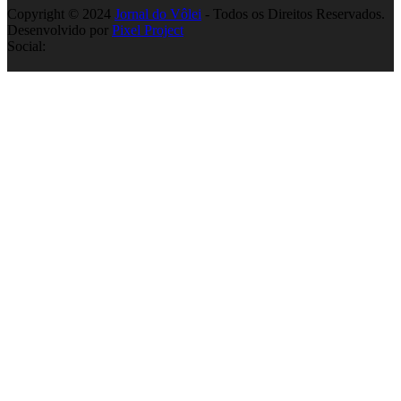
Copyright © 2024
Jornal do Vôlei
- Todos os Direitos Reservados.
Desenvolvido por
Pixel Project
Social: