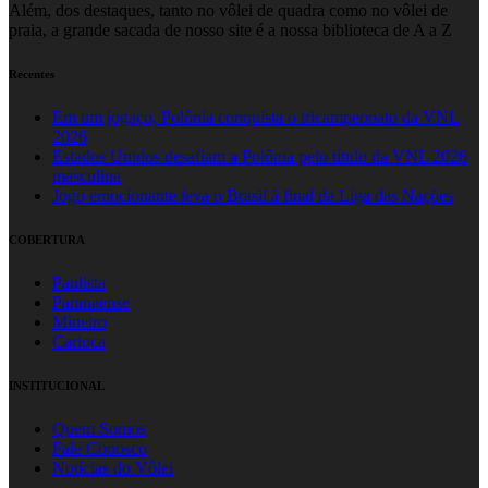
Além, dos destaques, tanto no vôlei de quadra como no vôlei de
praia, a grande sacada de nosso site é a nossa biblioteca de A a Z
Recentes
Em um jogaço, Polônia conquista o tricampeonato da VNL
2026
Estados Unidos desafiam a Polônia pelo título da VNL 2026
masculina
Jogo emocionante leva o Brasil à final da Liga das Nações
COBERTURA
Paulista
Paranaense
Mineiro
Carioca
INSTITUCIONAL
Quem Somos
Fale Conosco
Notícias do Vôlei