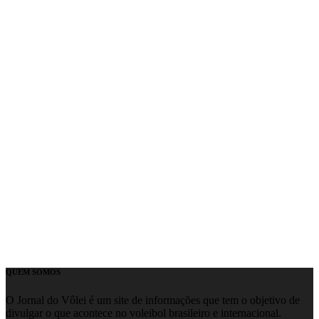
QUEM SOMOS
O Jornal do Vôlei é um site de informações que tem o objetivo de
divulgar o que acontece no voleibol brasileiro e internacional.