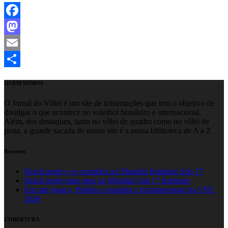
Facebook
Mastodon
Email
Share
QUEM SOMOS
O Jornal do Vôlei é um site de informações que tem o objetivo de
divulgar o que acontece no voleibol brasileiro e internacional.
Além, dos destaques, tanto no vôlei de quadra como no vôlei de
praia, a grande sacada de nosso site é a nossa biblioteca de A a Z
Recentes
Brasil perde e se complica no Mundial feminino Sub 17
Brasil perde mais uma no Mundial Sub 17 feminino
Em um jogaço, Polônia conquista o tricampeonato da VNL
2026
COBERTURA