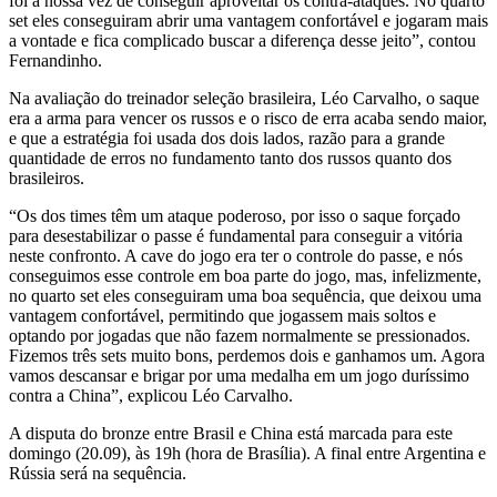
foi a nossa vez de conseguir aproveitar os contra-ataques. No quarto
set eles conseguiram abrir uma vantagem confortável e jogaram mais
a vontade e fica complicado buscar a diferença desse jeito”, contou
Fernandinho.
Na avaliação do treinador seleção brasileira, Léo Carvalho, o saque
era a arma para vencer os russos e o risco de erra acaba sendo maior,
e que a estratégia foi usada dos dois lados, razão para a grande
quantidade de erros no fundamento tanto dos russos quanto dos
brasileiros.
“Os dos times têm um ataque poderoso, por isso o saque forçado
para desestabilizar o passe é fundamental para conseguir a vitória
neste confronto. A cave do jogo era ter o controle do passe, e nós
conseguimos esse controle em boa parte do jogo, mas, infelizmente,
no quarto set eles conseguiram uma boa sequência, que deixou uma
vantagem confortável, permitindo que jogassem mais soltos e
optando por jogadas que não fazem normalmente se pressionados.
Fizemos três sets muito bons, perdemos dois e ganhamos um. Agora
vamos descansar e brigar por uma medalha em um jogo duríssimo
contra a China”, explicou Léo Carvalho.
A disputa do bronze entre Brasil e China está marcada para este
domingo (20.09), às 19h (hora de Brasília). A final entre Argentina e
Rússia será na sequência.