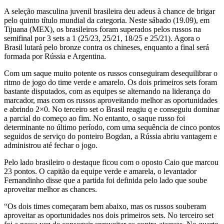
A seleção masculina juvenil brasileira deu adeus à chance de brigar
pelo quinto título mundial da categoria. Neste sábado (19.09), em
Tijuana (MEX), os brasileiros foram superados pelos russos na
semifinal por 3 sets a 1 (25/23, 25/21, 18/25 e 25/21). Agora o
Brasil lutará pelo bronze contra os chineses, enquanto a final será
formada por Rússia e Argentina.
Com um saque muito potente os russos conseguiram desequilibrar o
ritmo de jogo do time verde e amarelo. Os dois primeiros sets foram
bastante disputados, com as equipes se alternando na liderança do
marcador, mas com os russos aproveitando melhor as oportunidades
e abrindo 2×0. No terceiro set o Brasil reagiu q e conseguiu dominar
a parcial do começo ao fim. No entanto, o saque russo foi
determinante no último período, com uma sequência de cinco pontos
seguidos de serviço do ponteiro Bogdan, a Rússia abriu vantagem e
administrou até fechar o jogo.
Pelo lado brasileiro o destaque ficou com o oposto Caio que marcou
23 pontos. O capitão da equipe verde e amarela, o levantador
Fernandinho disse que a partida foi definida pelo lado que soube
aproveitar melhor as chances.
“Os dois times começaram bem abaixo, mas os russos souberam
aproveitar as oportunidades nos dois primeiros sets. No terceiro set