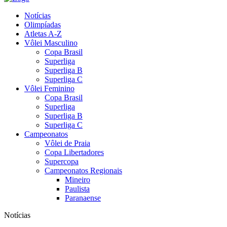
Notícias
Olimpíadas
Atletas A-Z
Vôlei Masculino
Copa Brasil
Superliga
Superliga B
Superliga C
Vôlei Feminino
Copa Brasil
Superliga
Superliga B
Superliga C
Campeonatos
Vôlei de Praia
Copa Libertadores
Supercopa
Campeonatos Regionais
Mineiro
Paulista
Paranaense
Notícias