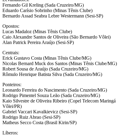
Fernando Gil Kreling (Sada Cruzeiro/MG)
Eduardo Carísio Sobrinho (Minas Tênis Clube)
Bernardo Assad Seabra Lebre Westermann (Sesi-SP)
Opostos:
Lucas Madaloz (Minas Tênis Clube)
Caio Alexandre Santos de Oliveira (São Bernardo Vôlei)
Alan Patrick Pereira Araújo (Sesi-SP)
Centrais:
Erick Gustavo Costa (Minas Tênis Clube/MG)
Nicolas Bernard Muck dos Santos (Minas Tênis Clube/MG)
Robert Sousa de Araújo (Sada Cruzeiro/MG)
Rômulo Henrique Batista Silva (Sada Cruzeiro/MG)
Ponteiros:
Leonardo Ferreira do Nascimento (Sada Cruzeiro/MG)
Rodrigo Pimentel Souza Leão (Sada Cruzeiro/MG)
Kaio Silvestre de Oliveira Ribeiro (Copel Telecom Maringá
Vôlei/PR)
Gabriel Vaccari Kavalkievicz (Sesi-SP)
Rodrigo Ruiz Abrao (Sesi-SP)
Matheus Secco Costa (Brasil Kirin/SP)
Líberos: