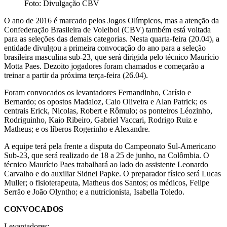
Foto: Divulgação CBV
O ano de 2016 é marcado pelos Jogos Olímpicos, mas a atenção da
Confederação Brasileira de Voleibol (CBV) também está voltada
para as seleções das demais categorias. Nesta quarta-feira (20.04), a
entidade divulgou a primeira convocação do ano para a seleção
brasileira masculina sub-23, que será dirigida pelo técnico Maurício
Motta Paes. Dezoito jogadores foram chamados e começarão a
treinar a partir da próxima terça-feira (26.04).
Foram convocados os levantadores Fernandinho, Carísio e
Bernardo; os opostos Madaloz, Caio Oliveira e Alan Patrick; os
centrais Erick, Nicolas, Robert e Rômulo; os ponteiros Léozinho,
Rodriguinho, Kaio Ribeiro, Gabriel Vaccari, Rodrigo Ruiz e
Matheus; e os líberos Rogerinho e Alexandre.
A equipe terá pela frente a disputa do Campeonato Sul-Americano
Sub-23, que será realizado de 18 a 25 de junho, na Colômbia. O
técnico Maurício Paes trabalhará ao lado do assistente Leonardo
Carvalho e do auxiliar Sidnei Papke. O preparador físico será Lucas
Muller; o fisioterapeuta, Matheus dos Santos; os médicos, Felipe
Serrão e João Olyntho; e a nutricionista, Isabella Toledo.
CONVOCADOS
Levantadores: