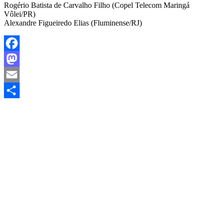
Rogério Batista de Carvalho Filho (Copel Telecom Maringá
Vôlei/PR)
Alexandre Figueiredo Elias (Fluminense/RJ)
Facebook
Mastodon
Email
Share