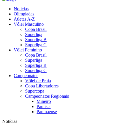
Notícias
Olimpíadas
Atletas A-Z
Vôlei Masculino
Copa Brasil
Superliga
Superliga B
Superliga C
Vôlei Feminino
Copa Brasil
Superliga
Superliga B
Superliga C
Campeonatos
Vôlei de Praia
Copa Libertadores
Supercopa
Campeonatos Regionais
Mineiro
Paulista
Paranaense
Notícias