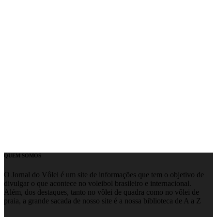
QUEM SOMOS
O Jornal do Vôlei é um site de informações que tem o objetivo de
divulgar o que acontece no voleibol brasileiro e internacional.
Além, dos destaques, tanto no vôlei de quadra como no vôlei de
praia, a grande sacada de nosso site é a nossa biblioteca de A a Z