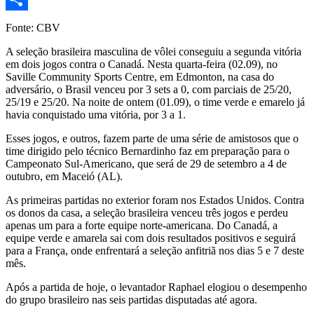
Share
Fonte: CBV
A seleção brasileira masculina de vôlei conseguiu a segunda vitória
em dois jogos contra o Canadá. Nesta quarta-feira (02.09), no
Saville Community Sports Centre, em Edmonton, na casa do
adversário, o Brasil venceu por 3 sets a 0, com parciais de 25/20,
25/19 e 25/20. Na noite de ontem (01.09), o time verde e emarelo já
havia conquistado uma vitória, por 3 a 1.
Esses jogos, e outros, fazem parte de uma série de amistosos que o
time dirigido pelo técnico Bernardinho faz em preparação para o
Campeonato Sul-Americano, que será de 29 de setembro a 4 de
outubro, em Maceió (AL).
As primeiras partidas no exterior foram nos Estados Unidos. Contra
os donos da casa, a seleção brasileira venceu três jogos e perdeu
apenas um para a forte equipe norte-americana. Do Canadá, a
equipe verde e amarela sai com dois resultados positivos e seguirá
para a França, onde enfrentará a seleção anfitriã nos dias 5 e 7 deste
mês.
Após a partida de hoje, o levantador Raphael elogiou o desempenho
do grupo brasileiro nas seis partidas disputadas até agora.