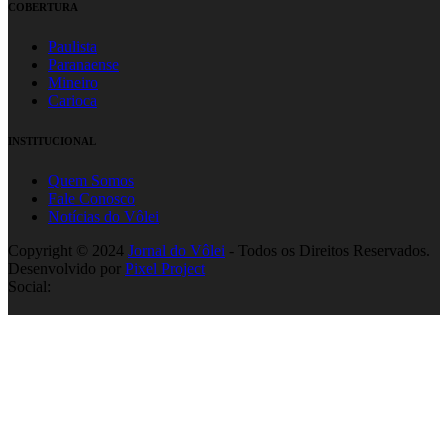
COBERTURA
Paulista
Paranaense
Mineiro
Carioca
INSTITUCIONAL
Quem Somos
Fale Conosco
Notícias do Vôlei
Copyright © 2024
Jornal do Vôlei
- Todos os Direitos Reservados.
Desenvolvido por
Pixel Project
Social: