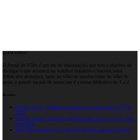
QUEM SOMOS
O Jornal do Vôlei é um site de informações que tem o objetivo de
divulgar o que acontece no voleibol brasileiro e internacional.
Além, dos destaques, tanto no vôlei de quadra como no vôlei de
praia, a grande sacada de nosso site é a nossa biblioteca de A a Z
Recentes
Em um jogaço, Polônia conquista o tricampeonato da VNL
2026
Estados Unidos desafiam a Polônia pelo título da VNL 2026
masculina
Jogo emocionante leva o Brasil à final da Liga das Nações