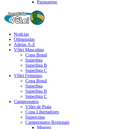
Paranaense
Notícias
Olimpíadas
Atletas A-Z
Vôlei Masculino
Copa Brasil
Superliga
Superliga B
Superliga C
Vôlei Feminino
Copa Brasil
Superliga
Superliga B
Superliga C
Campeonatos
Vôlei de Praia
Copa Libertadores
Supercopa
Campeonatos Regionais
Mineiro