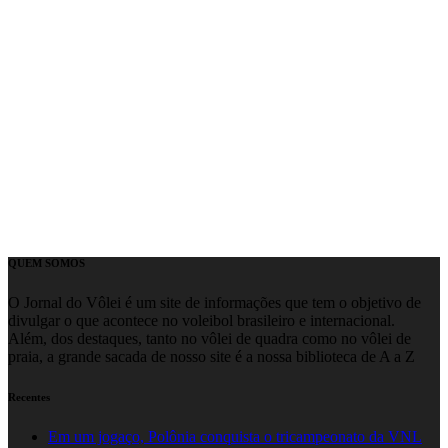
QUEM SOMOS
O Jornal do Vôlei é um site de informações que tem o objetivo de
divulgar o que acontece no voleibol brasileiro e internacional.
Além, dos destaques, tanto no vôlei de quadra como no vôlei de
praia, a grande sacada de nosso site é a nossa biblioteca de A a Z
Recentes
Em um jogaço, Polônia conquista o tricampeonato da VNL