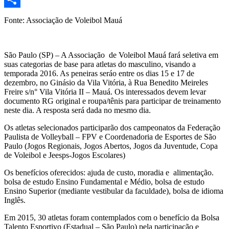
Share
Fonte: Associação de Voleibol Mauá
São Paulo (SP) – A Associação de Voleibol Mauá fará seletiva em
suas categorias de base para atletas do masculino, visando a
temporada 2016. As peneiras seráo entre os dias 15 e 17 de
dezembro, no Ginásio da Vila Vitória, à Rua Benedito Meireles
Freire s/n° Vila Vitória II – Mauá. Os interessados devem levar
documento RG original e roupa/tênis para participar de treinamento
neste dia. A resposta será dada no mesmo dia.
Os atletas selecionados participarão dos campeonatos da Federação
Paulista de Volleyball – FPV e Coordenadoria de Esportes de São
Paulo (Jogos Regionais, Jogos Abertos, Jogos da Juventude, Copa
de Voleibol e Jeesps-Jogos Escolares)
Os benefícios oferecidos: ajuda de custo, moradia e alimentação.
bolsa de estudo Ensino Fundamental e Médio, bolsa de estudo
Ensino Superior (mediante vestibular da faculdade), bolsa de idioma
Inglês.
Em 2015, 30 atletas foram contemplados com o benefício da Bolsa
Talento Esportivo (Estadual – São Paulo) pela participação e