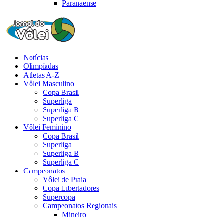
Paranaense
Notícias
Olimpíadas
Atletas A-Z
Vôlei Masculino
Copa Brasil
Superliga
Superliga B
Superliga C
Vôlei Feminino
Copa Brasil
Superliga
Superliga B
Superliga C
Campeonatos
Vôlei de Praia
Copa Libertadores
Supercopa
Campeonatos Regionais
Mineiro