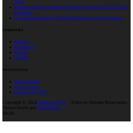
2026
Estados Unidos desafiam a Polônia pelo título da VNL 2026
masculina
Jogo emocionante leva o Brasil à final da Liga das Nações
COBERTURA
Paulista
Paranaense
Mineiro
Carioca
INSTITUCIONAL
Quem Somos
Fale Conosco
Notícias do Vôlei
Copyright © 2024
Jornal do Vôlei
- Todos os Direitos Reservados.
Desenvolvido por
Pixel Project
Social: