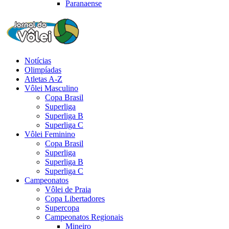
Paranaense
Notícias
Olimpíadas
Atletas A-Z
Vôlei Masculino
Copa Brasil
Superliga
Superliga B
Superliga C
Vôlei Feminino
Copa Brasil
Superliga
Superliga B
Superliga C
Campeonatos
Vôlei de Praia
Copa Libertadores
Supercopa
Campeonatos Regionais
Mineiro