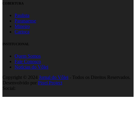
COBERTURA
Paulista
Paranaense
Mineiro
Carioca
INSTITUCIONAL
Quem Somos
Fale Conosco
Notícias do Vôlei
Copyright © 2024
Jornal do Vôlei
- Todos os Direitos Reservados.
Desenvolvido por
Pixel Project
Social: