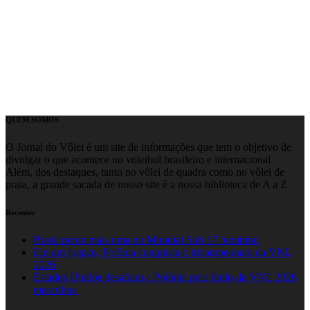
QUEM SOMOS
O Jornal do Vôlei é um site de informações que tem o objetivo de
divulgar o que acontece no voleibol brasileiro e internacional.
Além, dos destaques, tanto no vôlei de quadra como no vôlei de
praia, a grande sacada de nosso site é a nossa biblioteca de A a Z
Recentes
Brasil perde mais uma no Mundial Sub 17 feminino
Em um jogaço, Polônia conquista o tricampeonato da VNL
2026
Estados Unidos desafiam a Polônia pelo título da VNL 2026
masculina