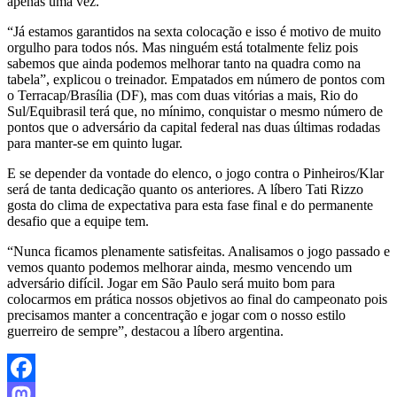
apenas uma vez.
“Já estamos garantidos na sexta colocação e isso é motivo de muito
orgulho para todos nós. Mas ninguém está totalmente feliz pois
sabemos que ainda podemos melhorar tanto na quadra como na
tabela”, explicou o treinador. Empatados em número de pontos com
o Terracap/Brasília (DF), mas com duas vitórias a mais, Rio do
Sul/Equibrasil terá que, no mínimo, conquistar o mesmo número de
pontos que o adversário da capital federal nas duas últimas rodadas
para manter-se em quinto lugar.
E se depender da vontade do elenco, o jogo contra o Pinheiros/Klar
será de tanta dedicação quanto os anteriores. A líbero Tati Rizzo
gosta do clima de expectativa para esta fase final e do permanente
desafio que a equipe tem.
“Nunca ficamos plenamente satisfeitas. Analisamos o jogo passado e
vemos quanto podemos melhorar ainda, mesmo vencendo um
adversário difícil. Jogar em São Paulo será muito bom para
colocarmos em prática nossos objetivos ao final do campeonato pois
precisamos manter a concentração e jogar com o nosso estilo
guerreiro de sempre”, destacou a líbero argentina.
Facebook