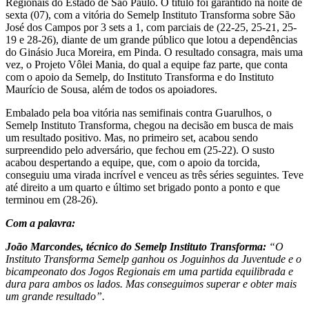
Regionais do Estado de São Paulo. O título foi garantido na noite de
sexta (07), com a vitória do Semelp Instituto Transforma sobre São
José dos Campos por 3 sets a 1, com parciais de (22-25, 25-21, 25-
19 e 28-26), diante de um grande público que lotou a dependências
do Ginásio Juca Moreira, em Pinda. O resultado consagra, mais uma
vez, o Projeto Vôlei Mania, do qual a equipe faz parte, que conta
com o apoio da Semelp, do Instituto Transforma e do Instituto
Maurício de Sousa, além de todos os apoiadores.
Embalado pela boa vitória nas semifinais contra Guarulhos, o
Semelp Instituto Transforma, chegou na decisão em busca de mais
um resultado positivo. Mas, no primeiro set, acabou sendo
surpreendido pelo adversário, que fechou em (25-22). O susto
acabou despertando a equipe, que, com o apoio da torcida,
conseguiu uma virada incrível e venceu as três séries seguintes. Teve
até direito a um quarto e último set brigado ponto a ponto e que
terminou em (28-26).
Com a palavra:
João Marcondes, técnico do Semelp Instituto Transforma:
“O
Instituto Transforma Semelp ganhou os Joguinhos da Juventude e o
bicampeonato dos Jogos Regionais em uma partida equilibrada e
dura para ambos os lados. Mas conseguimos superar e obter mais
um grande resultado”.