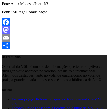
Foto: Allan Modesto/PortalR3
Fonte: MBraga Comunicação
Facebook
Mastodon
Email
Share
QUEM SOMOS
O Jornal do Vôlei é um site de informações que tem o objetivo de
divulgar o que acontece no voleibol brasileiro e internacional.
Além, dos destaques, tanto no vôlei de quadra como no vôlei de
praia, a grande sacada de nosso site é a nossa biblioteca de A a Z
Recentes
Em um jogaço, Polônia conquista o tricampeonato da VNL
2026
Estados Unidos desafiam a Polônia pelo título da VNL 2026