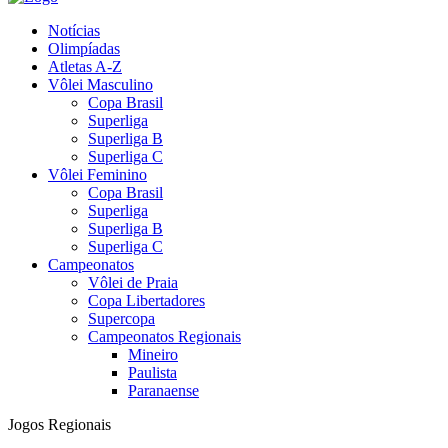
Notícias
Olimpíadas
Atletas A-Z
Vôlei Masculino
Copa Brasil
Superliga
Superliga B
Superliga C
Vôlei Feminino
Copa Brasil
Superliga
Superliga B
Superliga C
Campeonatos
Vôlei de Praia
Copa Libertadores
Supercopa
Campeonatos Regionais
Mineiro
Paulista
Paranaense
Jogos Regionais