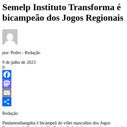
Semelp Instituto Transforma é
bicampeão dos Jogos Regionais
por:
Pedro - Redação
9 de julho de 2023
0
Facebook
Mastodon
Email
Share
Redação
Pindamonhangaba é bicampeã do vôlei masculino dos Jogos