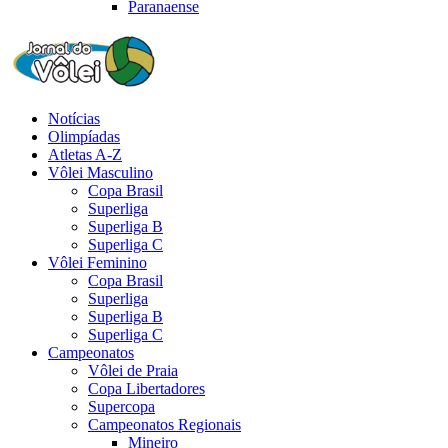
Paranaense
Notícias
Olimpíadas
Atletas A-Z
Vôlei Masculino
Copa Brasil
Superliga
Superliga B
Superliga C
Vôlei Feminino
Copa Brasil
Superliga
Superliga B
Superliga C
Campeonatos
Vôlei de Praia
Copa Libertadores
Supercopa
Campeonatos Regionais
Mineiro