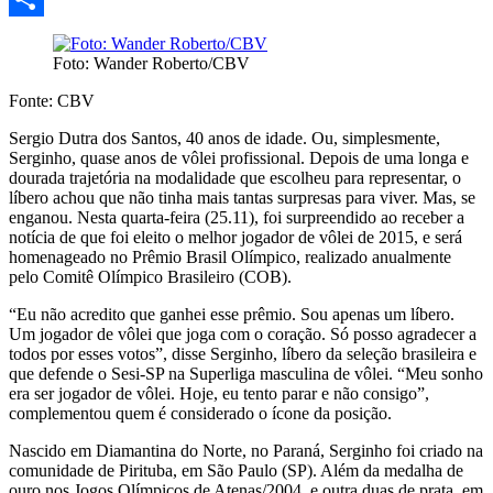
Share
Foto: Wander Roberto/CBV
Fonte: CBV
Sergio Dutra dos Santos, 40 anos de idade. Ou, simplesmente,
Serginho, quase anos de vôlei profissional. Depois de uma longa e
dourada trajetória na modalidade que escolheu para representar, o
líbero achou que não tinha mais tantas surpresas para viver. Mas, se
enganou. Nesta quarta-feira (25.11), foi surpreendido ao receber a
notícia de que foi eleito o melhor jogador de vôlei de 2015, e será
homenageado no Prêmio Brasil Olímpico, realizado anualmente
pelo Comitê Olímpico Brasileiro (COB).
“Eu não acredito que ganhei esse prêmio. Sou apenas um líbero.
Um jogador de vôlei que joga com o coração. Só posso agradecer a
todos por esses votos”, disse Serginho, líbero da seleção brasileira e
que defende o Sesi-SP na Superliga masculina de vôlei. “Meu sonho
era ser jogador de vôlei. Hoje, eu tento parar e não consigo”,
complementou quem é considerado o ícone da posição.
Nascido em Diamantina do Norte, no Paraná, Serginho foi criado na
comunidade de Pirituba, em São Paulo (SP). Além da medalha de
ouro nos Jogos Olímpicos de Atenas/2004, e outra duas de prata, em