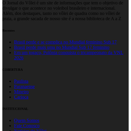
O Jornal do Vôlei é um site de informações que tem o objetivo de
divulgar o que acontece no voleibol brasileiro e internacional.
Além, dos destaques, tanto no vôlei de quadra como no vôlei de
praia, a grande sacada de nosso site é a nossa biblioteca de A a Z
Recentes
Brasil perde e se complica no Mundial feminino Sub 17
Brasil perde mais uma no Mundial Sub 17 feminino
Em um jogaço, Polônia conquista o tricampeonato da VNL
2026
COBERTURA
Paulista
Paranaense
Mineiro
Carioca
INSTITUCIONAL
Quem Somos
Fale Conosco
Notícias do Vôlei