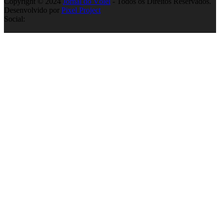
Copyright © 2024
Jornal do Vôlei
- Todos os Direitos Reservados.
Desenvolvido por
Pixel Project
Social: