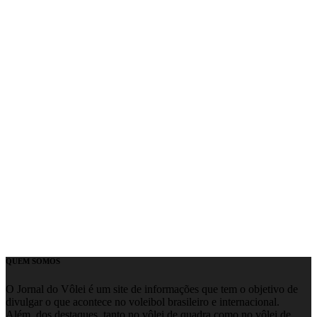
QUEM SOMOS
O Jornal do Vôlei é um site de informações que tem o objetivo de
divulgar o que acontece no voleibol brasileiro e internacional.
Além, dos destaques, tanto no vôlei de quadra como no vôlei de