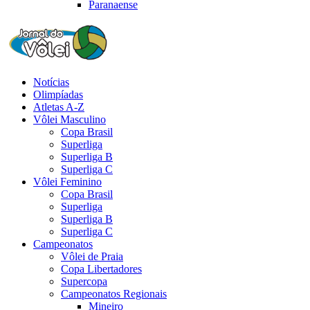
Paranaense
Notícias
Olimpíadas
Atletas A-Z
Vôlei Masculino
Copa Brasil
Superliga
Superliga B
Superliga C
Vôlei Feminino
Copa Brasil
Superliga
Superliga B
Superliga C
Campeonatos
Vôlei de Praia
Copa Libertadores
Supercopa
Campeonatos Regionais
Mineiro