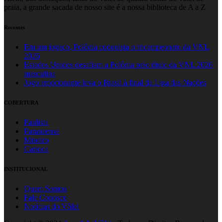
praia, a grande sacada de nosso site é a nossa biblioteca de A a Z
Recentes
Em um jogaço, Polônia conquista o tricampeonato da VNL
2026
Estados Unidos desafiam a Polônia pelo título da VNL 2026
masculina
Jogo emocionante leva o Brasil à final da Liga das Nações
COBERTURA
Paulista
Paranaense
Mineiro
Carioca
INSTITUCIONAL
Quem Somos
Fale Conosco
Notícias do Vôlei