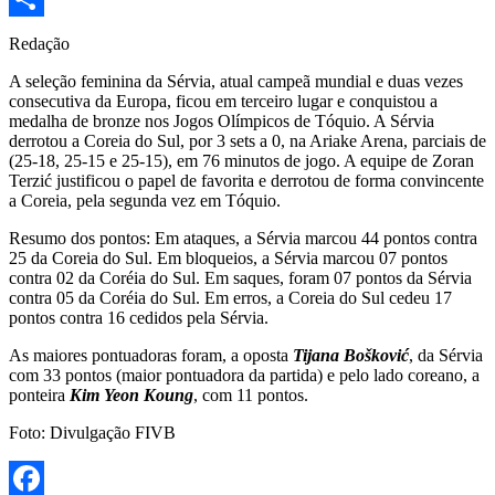
Share
Redação
A seleção feminina da Sérvia, atual campeã mundial e duas vezes
consecutiva da Europa, ficou em terceiro lugar e conquistou a
medalha de bronze nos Jogos Olímpicos de Tóquio. A Sérvia
derrotou a Coreia do Sul, por 3 sets a 0, na Ariake Arena, parciais de
(25-18, 25-15 e 25-15), em 76 minutos de jogo. A equipe de Zoran
Terzić justificou o papel de favorita e derrotou de forma convincente
a Coreia, pela segunda vez em Tóquio.
Resumo dos pontos: Em ataques, a Sérvia marcou 44 pontos contra
25 da Coreia do Sul. Em bloqueios, a Sérvia marcou 07 pontos
contra 02 da Coréia do Sul. Em saques, foram 07 pontos da Sérvia
contra 05 da Coréia do Sul. Em erros, a Coreia do Sul cedeu 17
pontos contra 16 cedidos pela Sérvia.
As maiores pontuadoras foram, a oposta
Tijana Bošković
, da Sérvia
com 33 pontos (maior pontuadora da partida) e pelo lado coreano, a
ponteira
Kim Yeon Koung
, com 11 pontos.
Foto: Divulgação FIVB