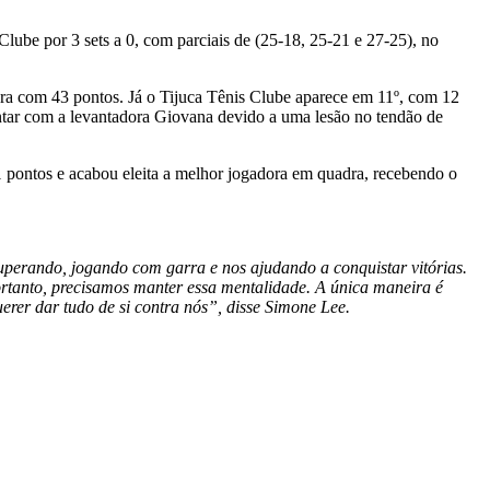
lube por 3 sets a 0, com parciais de (25-18, 25-21 e 27-25), no
a com 43 pontos. Já o Tijuca Tênis Clube aparece em 11º, com 12
ontar com a levantadora Giovana devido a uma lesão no tendão de
1 pontos e acabou eleita a melhor jogadora em quadra, recebendo o
superando, jogando com garra e nos ajudando a conquistar vitórias.
Portanto, precisamos manter essa mentalidade. A única maneira é
rer dar tudo de si contra nós”, disse Simone Lee.