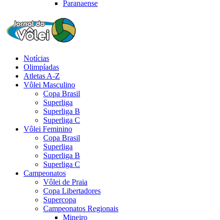
Paranaense
Notícias
Olimpíadas
Atletas A-Z
Vôlei Masculino
Copa Brasil
Superliga
Superliga B
Superliga C
Vôlei Feminino
Copa Brasil
Superliga
Superliga B
Superliga C
Campeonatos
Vôlei de Praia
Copa Libertadores
Supercopa
Campeonatos Regionais
Mineiro