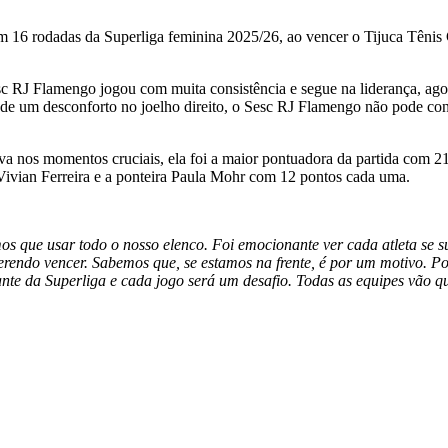
em 16 rodadas da Superliga feminina 2025/26, ao vencer o Tijuca Tênis C
 RJ Flamengo jogou com muita consistência e segue na liderança, agor
ra de um desconforto no joelho direito, o Sesc RJ Flamengo não pode c
a nos momentos cruciais, ela foi a maior pontuadora da partida com 2
Vivian Ferreira e a ponteira Paula Mohr com 12 pontos cada uma.
mos que usar todo o nosso elenco. Foi emocionante ver cada atleta se 
querendo vencer. Sabemos que, se estamos na frente, é por um motivo. 
 da Superliga e cada jogo será um desafio. Todas as equipes vão que