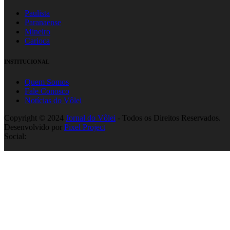
Paulista
Paranaense
Mineiro
Carioca
INSTITUCIONAL
Quem Somos
Fale Conosco
Notícias do Vôlei
Copyright © 2024
Jornal do Vôlei
- Todos os Direitos Reservados.
Desenvolvido por
Pixel Project
Social: