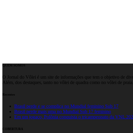
QUEM SOMOS
O Jornal do Vôlei é um site de informações que tem o objetivo de divul
Além, dos destaques, tanto no vôlei de quadra como no vôlei de praia,
Recentes
Brasil perde e se complica no Mundial feminino Sub 17
Brasil perde mais uma no Mundial Sub 17 feminino
Em um jogaço, Polônia conquista o tricampeonato da VNL 20
COBERTURA