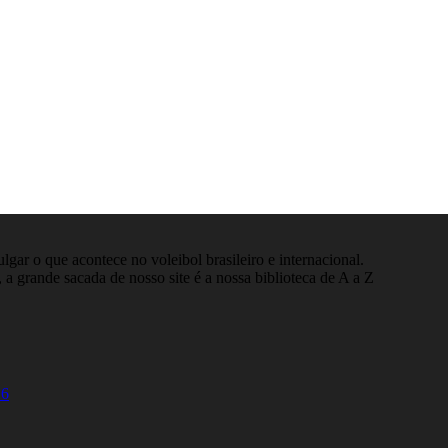
gar o que acontece no voleibol brasileiro e internacional.
 a grande sacada de nosso site é a nossa biblioteca de A a Z
26