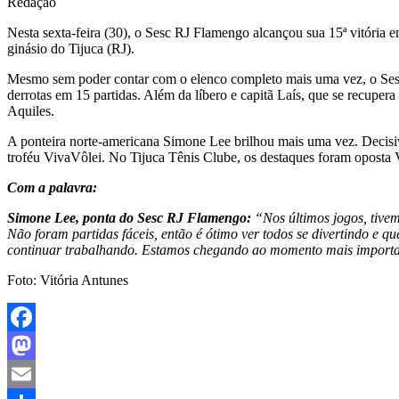
Redação
Nesta sexta-feira (30), o Sesc RJ Flamengo alcançou sua 15ª vitória 
ginásio do Tijuca (RJ).
Mesmo sem poder contar com o elenco completo mais uma vez, o Sesc
derrotas em 15 partidas. Além da líbero e capitã Laís, que se recupe
Aquiles.
A ponteira norte-americana Simone Lee brilhou mais uma vez. Decisiv
troféu VivaVôlei. No Tijuca Tênis Clube, os destaques foram oposta 
Com a palavra:
Simone Lee, ponta do Sesc RJ Flamengo:
“Nos últimos jogos, tive
Não foram partidas fáceis, então é ótimo ver todos se divertindo e 
continuar trabalhando. Estamos chegando ao momento mais importante
Foto: Vitória Antunes
Facebook
Mastodon