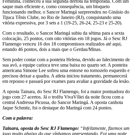
Feminina, conheceu a sua segunda derrota na temporada. Com um
saque mais eficiente e, como consequência, um bloqueio
funcionando melhor, o Sancor Maringá surpreendeu no Ginásio do
Tijuca Tênis Clube, no Rio de Janeiro (RJ), conquistando uma
vitória expressiva, por 3 sets a 1 (19-25, 26-24, 25-23 e 25-20).
Com o resultado, o Sancor Maringá subiu da sétima para a sexta
colocação, 25 pontos, com oito vitórias em 18 jogos. Já o Sesc RJ
Flamengo venceu 16 dos 18 compromissos realizados até aqui,
estando 46 pontos, dois a mais que o Gerdau/Minas.
Sem poder contar com a ponteira Helena, devido ao falecimento de
sua avó, a equipe carioca teve uma baixa no quarto set. A ponteira
americana Simone Lee sofreu uma entorse no tornozelo esquerdo e
precisou deixar a quadra. A atleta iniciou tratamento, permanecerá
em repouso e passará por exames para avaliar a gravidade da lesão.
A oposta Tainara, do Sesc RJ Flamengo, foi a maior pontuadora do
jogo com 27 acertos. Já o troféu VivaVôlei da noite ficou com a
central Andressa Picussa, do Sancor Maringá. A oposta canhota
Jaque Schmitz, foi o destaque do Maringá com 24 pontos.
Com a palavra:
Tainara, oposta do Sesc RJ Flamengo:
“Infelizmente, fizemos um
jogo muito abaixo do que vínhamos apresentando. Foi uma noite