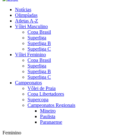
Notícias
Olimpíadas
Atletas A-Z
Vôlei Masculino
Copa Brasil
Superliga
Superliga B
Superliga C
Vôlei Feminino
Copa Brasil
Superliga
Superliga B
Superliga C
Campeonatos
Vôlei de Praia
Copa Libertadores
Supercopa
Campeonatos Regionais
Mineiro
Paulista
Paranaense
Feminino