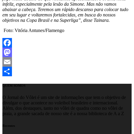
infeliz, especialmente pela lesão da Simone. Mas não vamos
abaixar a cabeça. Teremos um rápido descanso para colocar tudo
em seu lugar e voltaremos fortalecidas, em busca do nossos
objetivos na Copa Brasil e na Superliga”, disse Tainara.
Foto: Vitória Antunes/Flamengo
Facebook
Mastodon
Email
Share
QUEM SOMOS
O Jornal do Vôlei é um site de informações que tem o objetivo de
divulgar o que acontece no voleibol brasileiro e internacional.
Além, dos destaques, tanto no vôlei de quadra como no vôlei de
praia, a grande sacada de nosso site é a nossa biblioteca de A a Z
Recentes