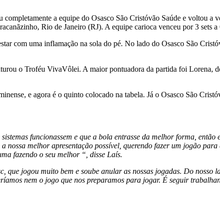
completamente a equipe do Osasco São Cristóvão Saúde e voltou a venc
acanãzinho, Rio de Janeiro (RJ). A equipe carioca venceu por 3 sets a 0
estar com uma inflamação na sola do pé. No lado do Osasco São Cristó
e faturou o Troféu VivaVôlei. A maior pontuadora da partida foi Loren
uminense, e agora é o quinto colocado na tabela. Já o Osasco São Crist
istemas funcionassem e que a bola entrasse da melhor forma, então est
a nossa melhor apresentação possível, querendo fazer um jogão para 
ma fazendo o seu melhor “, disse Laís.
c, que jogou muito bem e soube anular as nossas jogadas. Do nosso l
queríamos nem o jogo que nos preparamos para jogar. É seguir trabalh