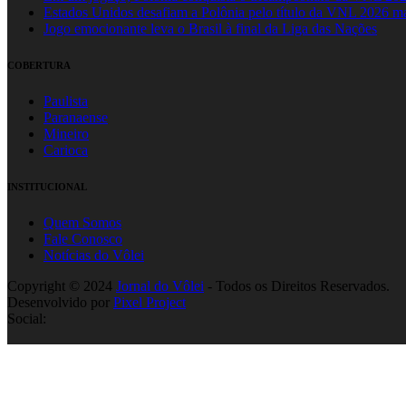
Estados Unidos desafiam a Polônia pelo título da VNL 2026 m
Jogo emocionante leva o Brasil à final da Liga das Nações
COBERTURA
Paulista
Paranaense
Mineiro
Carioca
INSTITUCIONAL
Quem Somos
Fale Conosco
Notícias do Vôlei
Copyright © 2024
Jornal do Vôlei
- Todos os Direitos Reservados.
Desenvolvido por
Pixel Project
Social: