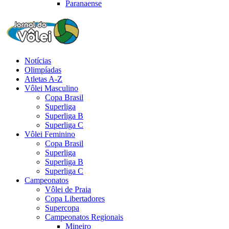
Paranaense
Notícias
Olimpíadas
Atletas A-Z
Vôlei Masculino
Copa Brasil
Superliga
Superliga B
Superliga C
Vôlei Feminino
Copa Brasil
Superliga
Superliga B
Superliga C
Campeonatos
Vôlei de Praia
Copa Libertadores
Supercopa
Campeonatos Regionais
Mineiro