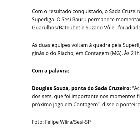
Com o resultado conquistado, o Sada Cruzeiro
Superliga. O Sesi Bauru permanece momentanea
Guarulhos/Bateubet e Suzano Vôlei, foi adiad
As duas equipes voltam à quadra pela Superli
QUEM SOMOS
RECE
ginásio do Riacho, em Contagem (MG). Às 21h 
Em um jo
O Jornal do Vôlei é um site de
tricampe
Com a palavra:
informações que tem o objetivo de
divulgar o que acontece no voleibol
Estados 
Douglas Souza, ponta do Sada Cruzeiro:
“Ac
brasileiro e internacional.
título d
dos sets, que foi importante nos momentos fin
Além, dos destaques, tanto no vôlei de
próximo jogo em Contagem”, disse o ponteiro
quadra como no vôlei de praia, a
Jogo emoc
grande sacada de nosso site é a nossa
Liga das
biblioteca de A a Z
Foto: Felipe Wiira/Sesi-SP