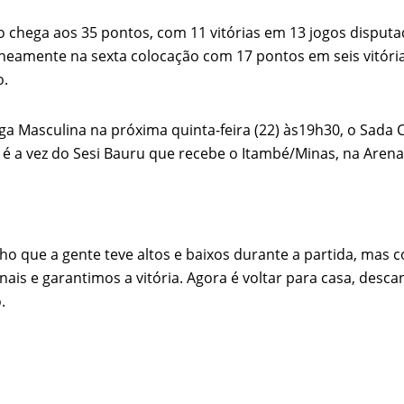
 chega aos 35 pontos, com 11 vitórias em 13 jogos disputa
mente na sexta colocação com 17 pontos em seis vitórias e
o.
ga Masculina na próxima quinta-feira (22) às19h30, o Sada
NTES
COBERTURA
é a vez do Sesi Bauru que recebe o Itambé/Minas, na Arena 
gaço, Polônia conquista o
Paulista
onato da VNL 2026
Paranaense
Mineiro
Unidos desafiam a Polônia pelo
ho que a gente teve altos e baixos durante a partida, ma
a VNL 2026 masculina
ais e garantimos a vitória. Agora é voltar para casa, desc
Carioca
.
ionante leva o Brasil à final da
 Nações