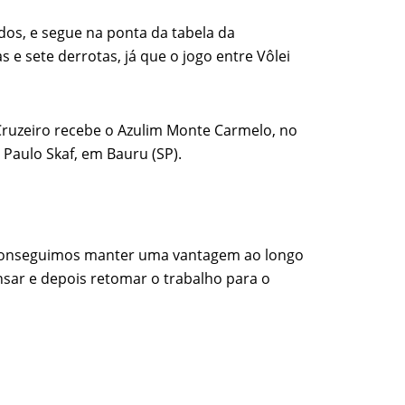
dos, e segue na ponta da tabela da
 sete derrotas, já que o jogo entre Vôlei
 Cruzeiro recebe o Azulim Monte Carmelo, no
INSTITUCIONAL
Paulo Skaf, em Bauru (SP).
Quem Somos
Fale Conosco
Notícias do Vôlei
s conseguimos manter uma vantagem ao longo
ansar e depois retomar o trabalho para o