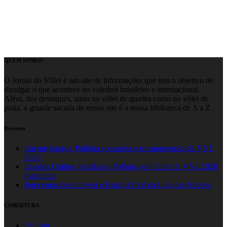
QUEM SOMOS
O Jornal do Vôlei é um site de informações que tem o objetivo de
divulgar o que acontece no voleibol brasileiro e internacional.
Além, dos destaques, tanto no vôlei de quadra como no vôlei de
praia, a grande sacada de nosso site é a nossa biblioteca de A a Z
Recentes
Em um jogaço, Polônia conquista o tricampeonato da VNL
2026
Estados Unidos desafiam a Polônia pelo título da VNL 2026
masculina
Jogo emocionante leva o Brasil à final da Liga das Nações
COBERTURA
Paulista