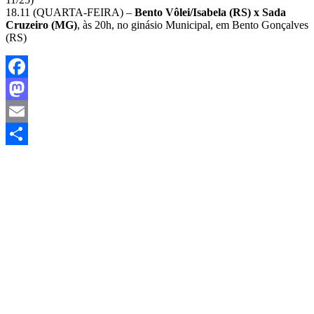
18.11 (QUARTA-FEIRA) –
Bento Vôlei/Isabela (RS) x Sada
Cruzeiro (MG)
, às 20h, no ginásio Municipal, em Bento Gonçalves
(RS)
Facebook
Mastodon
Email
Share