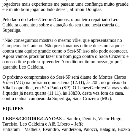
jogadores mais experientes me passam uma confiança muito grande
e é muito bom jogar ao lado deles”, afirmou Douglas.
Pelo lado do Lebes/Gedore/Canoas, o ponteiro repatriado Leo
Caldeira comentou sobre a atuação do seu time nesta estreia da
Superliga.
“Não conseguimos mostrar o mesmo vôlei que apresentamos no
Campeonato Gaúcho. Não pressionamos o time deles no saque e
contra uma equipe grande como o Sesi-SP isso não pode acontecer.
Agora vamos procurar fazer um bom jogo contra o Sada Cruzeiro e
o nosso time pode surpreender. Acredito muito no nosso grupo”,
garantiu Leo Caldeira.
O próximo compromisso do Sesi-SP será diante do Montes Claros
Vôlei (MG) na próxima quinta-feira (12.11), às 20h, no ginásio da
Vila Leopoldina, em São Paulo (SP). O Lebes/Gedore/Canoas volta
à quadra já nesta quarta (11.11), às 18h30, desta vez fora de casa,
contra o atual campeão da Superliga, Sada Cruzeiro (MG).
EQUIPES
LEBES/GEDORE/CANOAS –
Sandro, Dennis, Victor Hugo,
Tarcísio, Leo Caldeira e Alê. Líbero – Jeffe
Entraram – Matheus, Evandro, Vanderson, Palocci, Batagim, Bozko