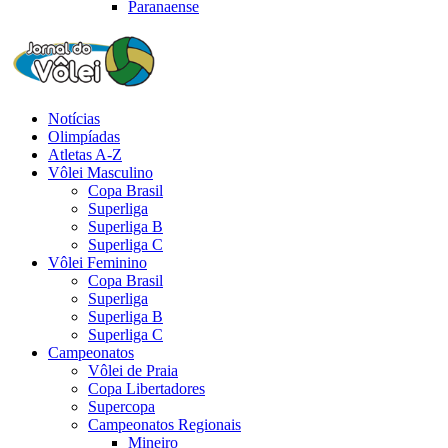
Paranaense
Notícias
Olimpíadas
Atletas A-Z
Vôlei Masculino
Copa Brasil
Superliga
Superliga B
Superliga C
Vôlei Feminino
Copa Brasil
Superliga
Superliga B
Superliga C
Campeonatos
Vôlei de Praia
Copa Libertadores
Supercopa
Campeonatos Regionais
Mineiro