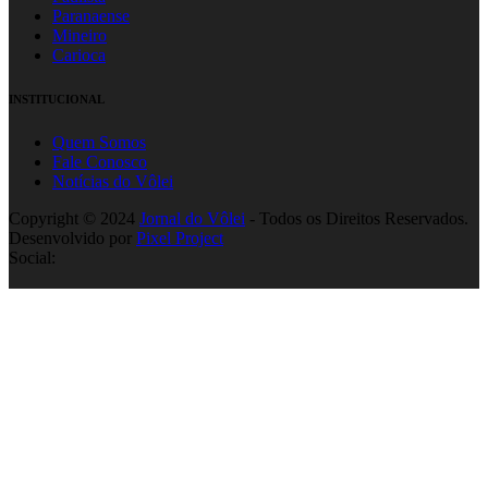
Paranaense
Mineiro
Carioca
INSTITUCIONAL
Quem Somos
Fale Conosco
Notícias do Vôlei
Copyright © 2024
Jornal do Vôlei
- Todos os Direitos Reservados.
Desenvolvido por
Pixel Project
Social: