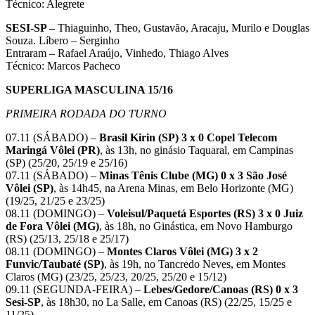
Técnico: Alegrete
SESI-SP –
Thiaguinho, Theo, Gustavão, Aracaju, Murilo e Douglas
Souza. Líbero – Serginho
Entraram – Rafael Araújo, Vinhedo, Thiago Alves
Técnico: Marcos Pacheco
SUPERLIGA MASCULINA 15/16
PRIMEIRA RODADA DO TURNO
07.11 (SÁBADO) –
Brasil Kirin (SP) 3 x 0 Copel Telecom
Maringá Vôlei (PR)
, às 13h, no ginásio Taquaral, em Campinas
(SP) (25/20, 25/19 e 25/16)
07.11 (SÁBADO) –
Minas Tênis Clube (MG) 0 x 3 São José
Vôlei (SP)
, às 14h45, na Arena Minas, em Belo Horizonte (MG)
(19/25, 21/25 e 23/25)
08.11 (DOMINGO) –
Voleisul/Paquetá Esportes (RS) 3 x 0 Juiz
de Fora Vôlei (MG)
, às 18h, no Ginástica, em Novo Hamburgo
(RS) (25/13, 25/18 e 25/17)
08.11 (DOMINGO) –
Montes Claros Vôlei (MG) 3 x 2
Funvic/Taubaté (SP)
, às 19h, no Tancredo Neves, em Montes
Claros (MG) (23/25, 25/23, 20/25, 25/20 e 15/12)
09.11 (SEGUNDA-FEIRA) –
Lebes/Gedore/Canoas (RS) 0 x 3
Sesi-SP
, às 18h30, no La Salle, em Canoas (RS) (22/25, 15/25 e
11/25)