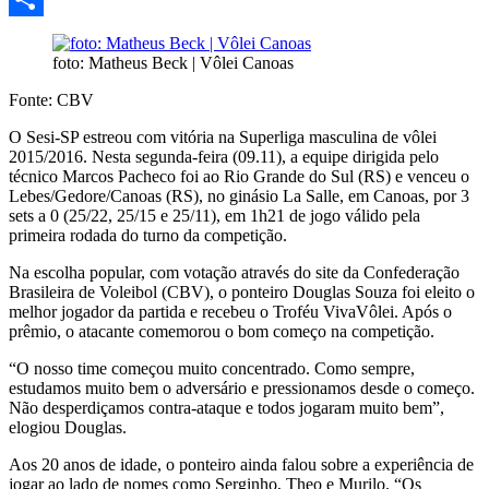
Share
foto: Matheus Beck | Vôlei Canoas
Fonte: CBV
O Sesi-SP estreou com vitória na Superliga masculina de vôlei
2015/2016. Nesta segunda-feira (09.11), a equipe dirigida pelo
técnico Marcos Pacheco foi ao Rio Grande do Sul (RS) e venceu o
Lebes/Gedore/Canoas (RS), no ginásio La Salle, em Canoas, por 3
sets a 0 (25/22, 25/15 e 25/11), em 1h21 de jogo válido pela
primeira rodada do turno da competição.
Na escolha popular, com votação através do site da Confederação
Brasileira de Voleibol (CBV), o ponteiro Douglas Souza foi eleito o
melhor jogador da partida e recebeu o Troféu VivaVôlei. Após o
prêmio, o atacante comemorou o bom começo na competição.
“O nosso time começou muito concentrado. Como sempre,
estudamos muito bem o adversário e pressionamos desde o começo.
Não desperdiçamos contra-ataque e todos jogaram muito bem”,
elogiou Douglas.
Aos 20 anos de idade, o ponteiro ainda falou sobre a experiência de
jogar ao lado de nomes como Serginho, Theo e Murilo. “Os