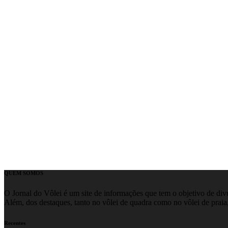
QUEM SOMOS
O Jornal do Vôlei é um site de informações que tem o objetivo de divul
Além, dos destaques, tanto no vôlei de quadra como no vôlei de praia,
Recentes