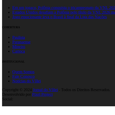
Em um jogaço, Polônia conquista o tricampeonato da VNL 20
Estados Unidos desafiam a Polônia pelo título da VNL 2026 m
Jogo emocionante leva o Brasil à final da Liga das Nações
COBERTURA
Paulista
Paranaense
Mineiro
Carioca
INSTITUCIONAL
Quem Somos
Fale Conosco
Notícias do Vôlei
Copyright © 2024
Jornal do Vôlei
- Todos os Direitos Reservados.
Desenvolvido por
Pixel Project
Social: