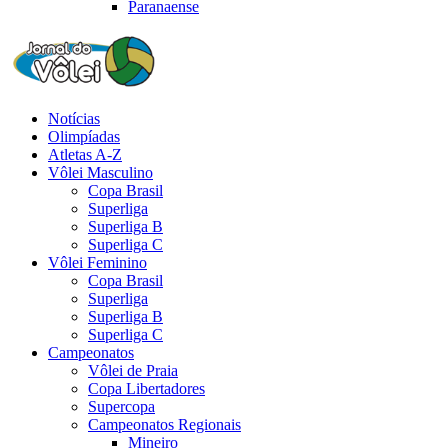
Paranaense
Notícias
Olimpíadas
Atletas A-Z
Vôlei Masculino
Copa Brasil
Superliga
Superliga B
Superliga C
Vôlei Feminino
Copa Brasil
Superliga
Superliga B
Superliga C
Campeonatos
Vôlei de Praia
Copa Libertadores
Supercopa
Campeonatos Regionais
Mineiro