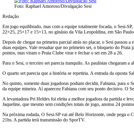
Foto: Raphael Amoroso/Divulgação Sesi
Redação
Em jogo equilibrado, mas com a equipe totalmente focada, o Sesi-SP, n
22×25, 25×17 e 15×13, no ginásio da Vila Leopoldina, em São Paulo
Depois de chegar na primeira parcial atrás no placar, o Sesi passou a 
duas equipes. Vale ressaltar que no primeiro set, o bloqueio do Praia 
pontos, mas viram o Praia Clube virar e fechar o set em 28 a 26.
Para o Sesi, o terceiro set parecia tranquilo. As paulistas chegaram 
O quarto set parecia que a história se repetiria. A entrada da oposta 
No quinto, somente duas jogadoras podiam decidir, Fabiana, para o S
da equipe mineira. Aí apareceu Fabiana com seu ponto decisivo. O Ses
A levantadora Pri Heldes foi eleita a melhor jogadora da partida e le
Jaqueline, que mesmo sem condições totais de jogo, anotou 24 pontos 
Na próxima rodada, O Sesi-SP vai até Belo Horizonte, onde pega o Ca
21hs. A partida terá transmissão do SporTV.