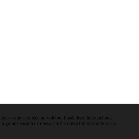
gar o que acontece no voleibol brasileiro e internacional.
 a grande sacada de nosso site é a nossa biblioteca de A a Z