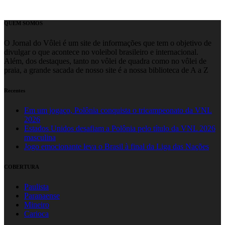
QUEM SOMOS
O Jornal do Vôlei é um site de informações que tem o objetivo de
divulgar o que acontece no voleibol brasileiro e internacional.
Além, dos destaques, tanto no vôlei de quadra como no vôlei de
praia, a grande sacada de nosso site é a nossa biblioteca de A a Z
Recentes
Em um jogaço, Polônia conquista o tricampeonato da VNL
2026
Estados Unidos desafiam a Polônia pelo título da VNL 2026
masculina
Jogo emocionante leva o Brasil à final da Liga das Nações
COBERTURA
Paulista
Paranaense
Mineiro
Carioca