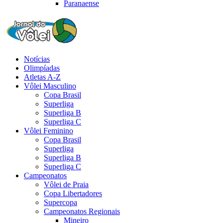
Paranaense
Notícias
Olimpíadas
Atletas A-Z
Vôlei Masculino
Copa Brasil
Superliga
Superliga B
Superliga C
Vôlei Feminino
Copa Brasil
Superliga
Superliga B
Superliga C
Campeonatos
Vôlei de Praia
Copa Libertadores
Supercopa
Campeonatos Regionais
Mineiro