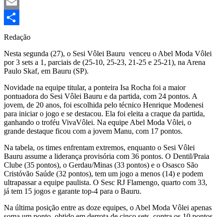
Mastodon
Email
Share
Redação
Nesta segunda (27), o Sesi Vôlei Bauru venceu o Abel Moda Vôlei
por 3 sets a 1, parciais de (25-10, 25-23, 21-25 e 25-21), na Arena
Paulo Skaf, em Bauru (SP).
Novidade na equipe titular, a ponteira Isa Rocha foi a maior
pontuadora do Sesi Vôlei Bauru e da partida, com 24 pontos. A
jovem, de 20 anos, foi escolhida pelo técnico Henrique Modenesi
para iniciar o jogo e se destacou. Ela foi eleita a craque da partida,
ganhando o troféu VivaVôlei. Na equipe Abel Moda Vôlei, o
grande destaque ficou com a jovem Manu, com 17 pontos.
Na tabela, os times enfrentam extremos, enquanto o Sesi Vôlei
Bauru assume a liderança provisória com 36 pontos. O Dentil/Praia
Clube (35 pontos), o Gerdau/Minas (33 pontos) e o Osasco São
Cristóvão Saúde (32 pontos), tem um jogo a menos (14) e podem
ultrapassar a equipe paulista. O Sesc RJ Flamengo, quarto com 33,
já tem 15 jogos e garante top-4 para o Bauru.
Na última posição entre as doze equipes, o Abel Moda Vôlei apenas
soma um ponto, obtido em derrota de cinco sets, contra os 10 pontos