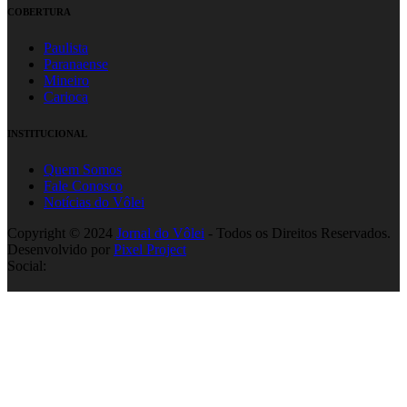
COBERTURA
Paulista
Paranaense
Mineiro
Carioca
INSTITUCIONAL
Quem Somos
Fale Conosco
Notícias do Vôlei
Copyright © 2024
Jornal do Vôlei
- Todos os Direitos Reservados.
Desenvolvido por
Pixel Project
Social: