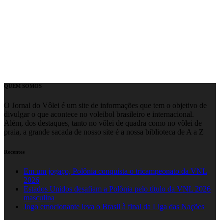
QUEM SOMOS
O Jornal do Vôlei é um site de informações que tem o objetivo de
divulgar o que acontece no voleibol brasileiro e internacional.
Além, dos destaques, tanto no vôlei de quadra como no vôlei de
praia, a grande sacada de nosso site é a nossa biblioteca de A a Z
Recentes
Em um jogaço, Polônia conquista o tricampeonato da VNL
2026
Estados Unidos desafiam a Polônia pelo título da VNL 2026
masculina
Jogo emocionante leva o Brasil à final da Liga das Nações