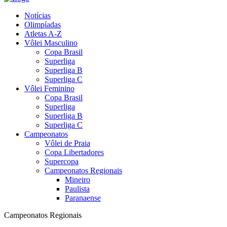
Notícias
Olimpíadas
Atletas A-Z
Vôlei Masculino
Copa Brasil
Superliga
Superliga B
Superliga C
Vôlei Feminino
Copa Brasil
Superliga
Superliga B
Superliga C
Campeonatos
Vôlei de Praia
Copa Libertadores
Supercopa
Campeonatos Regionais
Mineiro
Paulista
Paranaense
Campeonatos Regionais