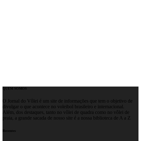
QUEM SOMOS
O Jornal do Vôlei é um site de informações que tem o objetivo de
divulgar o que acontece no voleibol brasileiro e internacional.
Além, dos destaques, tanto no vôlei de quadra como no vôlei de
praia, a grande sacada de nosso site é a nossa biblioteca de A a Z
Recentes