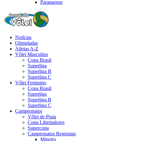
Paranaense
Notícias
Olimpíadas
Atletas A-Z
Vôlei Masculino
Copa Brasil
Superliga
Superliga B
Superliga C
Vôlei Feminino
Copa Brasil
Superliga
Superliga B
Superliga C
Campeonatos
Vôlei de Praia
Copa Libertadores
Supercopa
Campeonatos Regionais
Mineiro