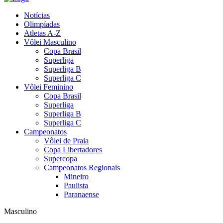
Notícias
Olimpíadas
Atletas A-Z
Vôlei Masculino
Copa Brasil
Superliga
Superliga B
Superliga C
Vôlei Feminino
Copa Brasil
Superliga
Superliga B
Superliga C
Campeonatos
Vôlei de Praia
Copa Libertadores
Supercopa
Campeonatos Regionais
Mineiro
Paulista
Paranaense
Masculino