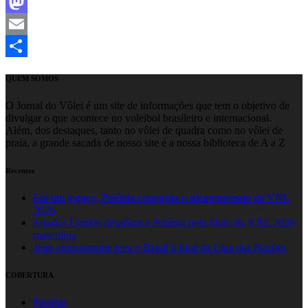
Facebook
Mastodon
Email
Share
QUEM SOMOS
O Jornal do Vôlei é um site de informações que tem o objetivo de
divulgar o que acontece no voleibol brasileiro e internacional.
Além, dos destaques, tanto no vôlei de quadra como no vôlei de
praia, a grande sacada de nosso site é a nossa biblioteca de A a Z
Recentes
Em um jogaço, Polônia conquista o tricampeonato da VNL
2026
Estados Unidos desafiam a Polônia pelo título da VNL 2026
masculina
Jogo emocionante leva o Brasil à final da Liga das Nações
COBERTURA
Paulista