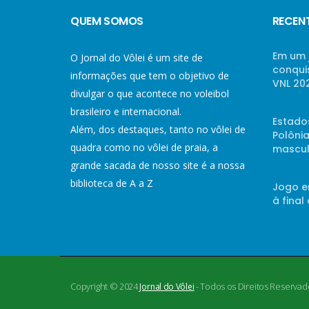
QUEM SOMOS
RECEN
Em um 
O Jornal do Vôlei é um site de
conqui
informações que tem o objetivo de
VNL 20
divulgar o que acontece no voleibol
brasileiro e internacional.
Estado
Além, dos destaques, tanto no vôlei de
Polônia
quadra como no vôlei de praia, a
mascul
grande sacada de nosso site é a nossa
biblioteca de A a Z
Jogo e
à final
Copyright © 2024
- Todos os Direitos Reservad
Jornal do Vôlei