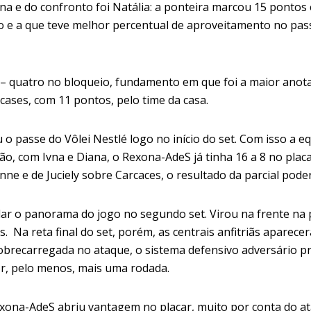
a e do confronto foi
Natália: a ponteira marcou 15 pontos e
 e a que teve melhor percentual de aproveitamento no pass
– quatro no bloqueio, fundamento em que foi a maior anota
cases, com 11 pontos, pelo time da casa.
ou o passe do Vôlei Nestlé logo no início do set. Com isso 
ão, com Ivna e Diana, o Rexona-AdeS já tinha 16 a 8 no placa
ne e de Juciely sobre Carcaces, o resultado da parcial poderi
ar o panorama do jogo no segundo set. Virou na frente na pr
Na reta final do set, porém, as centrais anfitriãs aparecer
obrecarregada no ataque, o sistema defensivo adversário pr
por, pelo menos, mais uma rodada.
exona-AdeS abriu vantagem no placar, muito por conta do a