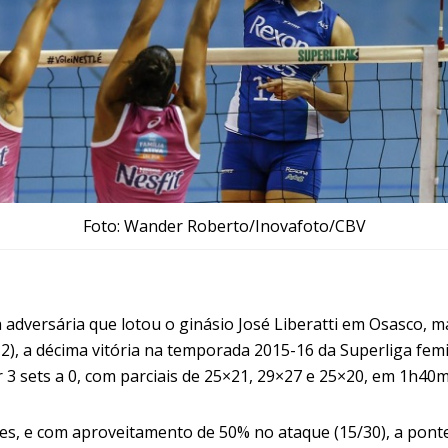
Foto: Wander Roberto/Inovafoto/CBV
 adversária que lotou o ginásio José Liberatti em Osasco, m
/12), a décima vitória na temporada 2015-16 da
Superliga fem
r
3 sets a 0, com parciais de 25×21, 29×27 e 25×20, em 1h40m
s, e com aproveitamento de 50% no ataque (15/30), a pontei