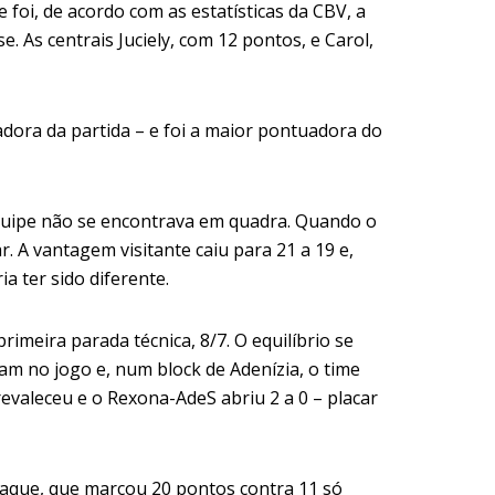
 foi, de acordo com as estatísticas da CBV, a
e. As centrais
Juciely, com 12 pontos, e Carol,
dora da partida – e foi a maior pontuadora do
a equipe não se encontrava em quadra. Quando o
r. A vantagem visitante caiu para 21 a 19 e,
a ter sido diferente.
imeira parada técnica, 8/7. O equilíbrio se
am no jogo e, num block de Adenízia, o time
evaleceu e o Rexona-AdeS abriu 2 a 0 – placar
taque, que marcou 20 pontos contra 11 só