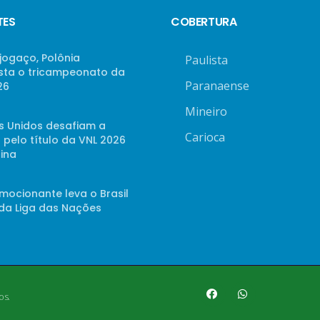
TES
COBERTURA
jogaço, Polônia
Paulista
sta o tricampeonato da
Paranaense
26
Mineiro
s Unidos desafiam a
Carioca
 pelo título da VNL 2026
ina
mocionante leva o Brasil
 da Liga das Nações
os.