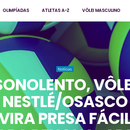
OLIMPÍADAS
ATLETAS A-Z
VÔLEI MASCULINO
Notícias
SONOLENTO, VÔLE
NESTLÉ/OSASCO
VIRA PRESA FÁCI