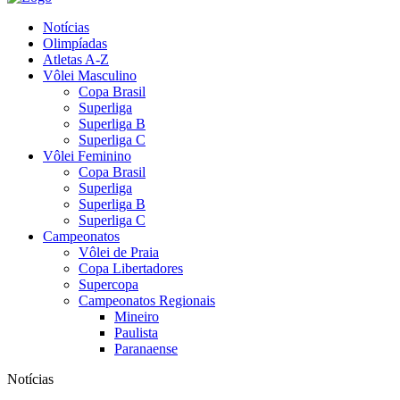
Notícias
Olimpíadas
Atletas A-Z
Vôlei Masculino
Copa Brasil
Superliga
Superliga B
Superliga C
Vôlei Feminino
Copa Brasil
Superliga
Superliga B
Superliga C
Campeonatos
Vôlei de Praia
Copa Libertadores
Supercopa
Campeonatos Regionais
Mineiro
Paulista
Paranaense
Notícias