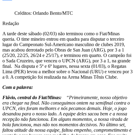
Share
Créditos: Orlando Bento/MTC
Redação
A tarde deste sábado (02/03) não terminou como o Fiat/Minas
queria. O time mineiro entrou em quadra para disputar o terceiro
lugar do Campeonato Sul-Americano masculino de clubes 2019,
mas acabou derrotado pelo Obras de San Juan (ARG), por 3 a 1
(25/20, 22/25, 26/24 e 25/17), e terminou em quarto. O campeão foi
o Sada Cruzeiro, que venceu o UPCN (ARG), por 3 a 1, na grande
final. Na disputa e 5º e 6º lugares, nessa sexta (01/03), o Regatas
Lima (PER) levou a melhor sobre o Nacional (URU) e venceu por 3
a 0. A competição foi realizada na Arena Minas Tênis Clube.
Com a palavra:
Flávio, central do Fiat/Minas:
“Primeiramente, nosso objetivo
era chegar na final. Não conseguimos ontem na semifinal contra o
UPCN, eles foram melhores e nós pecamos demais. Hoje, o jogo
desandou para o nosso lado. A equipe deles sacou bem e a nossa
recepção não funcionou. Em alguns momentos, a nossa virada de
bola funcionou, mas não nos momentos decisivos. No último set,
faltou atitude da nossa equipe, faltou empenho, comprometimento e