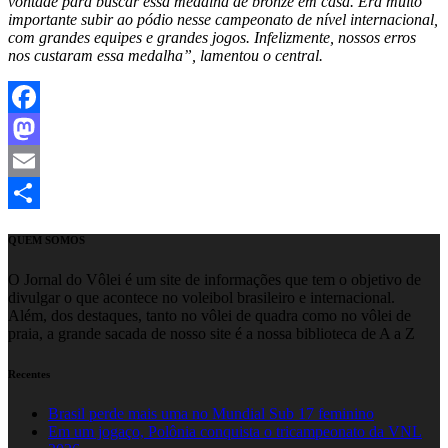
vontade para buscar essa medalha de bronze em casa. Era muito
importante subir ao pódio nesse campeonato de nível internacional,
com grandes equipes e grandes jogos. Infelizmente, nossos erros
nos custaram essa medalha”, lamentou o central.
Facebook
Mastodon
Email
Share
QUEM SOMOS
O Jornal do Vôlei é um site de informações que tem o objetivo de
divulgar o que acontece no voleibol brasileiro e internacional.
Além, dos destaques, tanto no vôlei de quadra como no vôlei de
praia, a grande sacada de nosso site é a nossa biblioteca de A a Z
Recentes
Brasil perde mais uma no Mundial Sub 17 feminino
Em um jogaço, Polônia conquista o tricampeonato da VNL