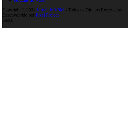
Notícias do Vôlei
Copyright © 2024
Jornal do Vôlei
- Todos os Direitos Reservados.
Desenvolvido por
Pixel Project
Social: