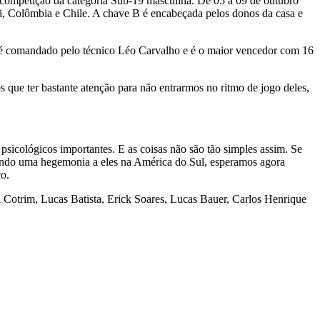
a competição da categoria Sub-19 masculina. De 05 a 09 de outubro
eã, Colômbia e Chile. A chave B é encabeçada pelos donos da casa e
eiro é comandado pelo técnico Léo Carvalho e é o maior vencedor com 16
que ter bastante atenção para não entrarmos no ritmo de jogo deles,
 psicológicos importantes. E as coisas não são tão simples assim. Se
 dando uma hegemonia a eles na América do Sul, esperamos agora
co.
l Cotrim, Lucas Batista, Erick Soares, Lucas Bauer, Carlos Henrique