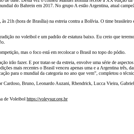
ano de base. Desta vez o coliseu Manuel Bonilla recebe a XX edição d
 o mundial do Bahrein em 2017. No grupo A estão Argentina, atual camp
, às 21h (hora de Brasília) na estreia contra a Bolívia. O time brasil
ição no voleibol e um padrão de estatura baixo. Eu creio que teremos 
éo.
mpetição, mas o foco está em recolocar o Brasil no topo do pódio.
ão irão fazer. E por tratar-se da estreia, envolve uma série de aspectos
 edições mais recentes o Brasil venceu apenas uma e a Argentina três,
ificação para o mundial da categoria no ano que vem”, completou o técni
ctor Cardoso, Bruno, Leonardo Auzani, Rhendrick, Lucca Vieira, Gabrie
na de Voleibol
https://voleysur.org.br