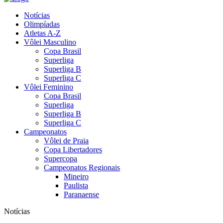
Notícias
Olimpíadas
Atletas A-Z
Vôlei Masculino
Copa Brasil
Superliga
Superliga B
Superliga C
Vôlei Feminino
Copa Brasil
Superliga
Superliga B
Superliga C
Campeonatos
Vôlei de Praia
Copa Libertadores
Supercopa
Campeonatos Regionais
Mineiro
Paulista
Paranaense
Notícias