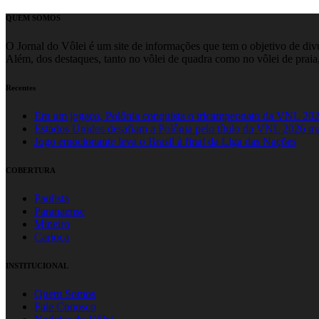
QUEM SOMOS
O Jornal do Vôlei é um site de informações que tem o objetivo de divul
Além, dos destaques, tanto no vôlei de quadra como no vôlei de praia,
Recentes
Em um jogaço, Polônia conquista o tricampeonato da VNL 20
Estados Unidos desafiam a Polônia pelo título da VNL 2026 m
Jogo emocionante leva o Brasil à final da Liga das Nações
COBERTURA
Paulista
Paranaense
Mineiro
Carioca
INSTITUCIONAL
Quem Somos
Fale Conosco