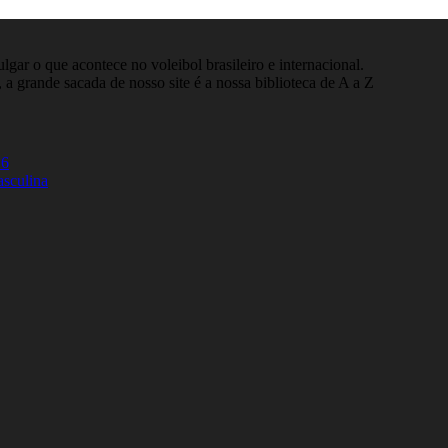
gar o que acontece no voleibol brasileiro e internacional.
 a grande sacada de nosso site é a nossa biblioteca de A a Z
26
asculina