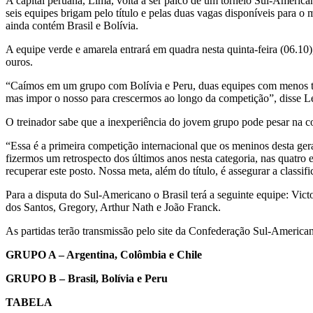
A capital peruana, Lima, volta a ser palco de um torneio Sul-Americ
seis equipes brigam pelo título e pelas duas vagas disponíveis para
ainda contém Brasil e Bolívia.
A equipe verde e amarela entrará em quadra nesta quinta-feira (06.10)
ouros.
“Caímos em um grupo com Bolívia e Peru, duas equipes com menos trad
mas impor o nosso para crescermos ao longo da competição”, disse L
O treinador sabe que a inexperiência do jovem grupo pode pesar na co
“Essa é a primeira competição internacional que os meninos desta geraç
fizermos um retrospecto dos últimos anos nesta categoria, nas quatro
recuperar este posto. Nossa meta, além do título, é assegurar a class
Para a disputa do Sul-Americano o Brasil terá a seguinte equipe: Vi
dos Santos, Gregory, Arthur Nath e João Franck.
As partidas terão transmissão pelo site da Confederação Sul-America
GRUPO A – Argentina, Colômbia e Chile
GRUPO B – Brasil, Bolívia e Peru
TABELA