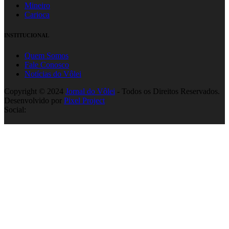
Mineiro
Carioca
INSTITUCIONAL
Quem Somos
Fale Conosco
Notícias do Vôlei
Copyright © 2024
Jornal do Vôlei
- Todos os Direitos Reservados.
Desenvolvido por
Pixel Project
Social: