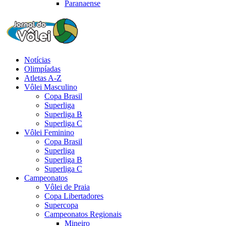
Paranaense
Notícias
Olimpíadas
Atletas A-Z
Vôlei Masculino
Copa Brasil
Superliga
Superliga B
Superliga C
Vôlei Feminino
Copa Brasil
Superliga
Superliga B
Superliga C
Campeonatos
Vôlei de Praia
Copa Libertadores
Supercopa
Campeonatos Regionais
Mineiro