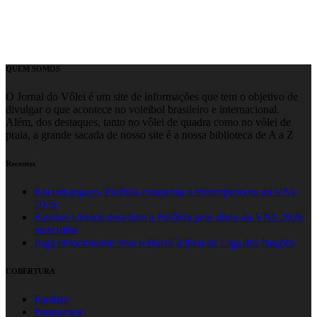
QUEM SOMOS
O Jornal do Vôlei é um site de informações que tem o objetivo de
divulgar o que acontece no voleibol brasileiro e internacional.
Além, dos destaques, tanto no vôlei de quadra como no vôlei de
praia, a grande sacada de nosso site é a nossa biblioteca de A a Z
Recentes
Em um jogaço, Polônia conquista o tricampeonato da VNL
2026
Estados Unidos desafiam a Polônia pelo título da VNL 2026
masculina
Jogo emocionante leva o Brasil à final da Liga das Nações
COBERTURA
Paulista
Paranaense