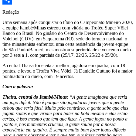
Share
Redação
Uma semana após conquistar o título do Campeonato Mineiro 2020,
a equipe Itambé/Minas estreou com vitória no Troféu Super Vôlei
Banco do Brasil. No ginásio do Centro de Desenvolvimento do
Voleibol (CDV), em Saquarema (RJ), sede do torneio nacional, o
time minastenista enfrentou uma certa resistência da jovem equipe
do São Paulo/Barueri, mas mostrou superioridade e venceu o duelo
por 3 sets a 1, com parciais de (25/17, 22/25, 25/22 e 25/20).
A central Thaisa foi eleita a melhor jogadora em quadra, com 18
pontos, e levou o Troféu Viva Vôlei. Já Danielle Cuttino foi a maior
pontuadora do duelo, com 19 acertos.
Com a palavra:
Thaisa, central do Itambé/Minas:
“A gente imaginava que seria
um jogo difícil. Não é porque são jogadoras jovens que a gente
achou que seria fácil. Muito pelo contrário, a gente sabe que elas
jogam soltas e que viriam para bater na bola mesmo e elas estão
certas, é isso mesmo que tem que fazer. A gente jogou no ponto a
ponto e, nos momentos cruciais, a gente soube por a nossa
experiência em quadra. É sempre muito bom fazer jogos difíceis
para a gente observar e ver o que tem que fazer certinho para