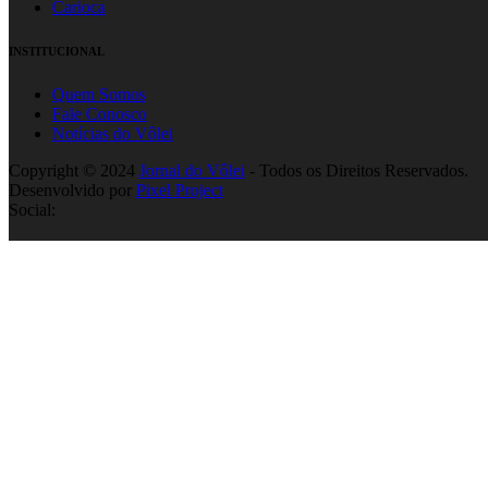
Carioca
INSTITUCIONAL
Quem Somos
Fale Conosco
Notícias do Vôlei
Copyright © 2024
Jornal do Vôlei
- Todos os Direitos Reservados.
Desenvolvido por
Pixel Project
Social: