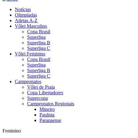
Notícias
Olimpíadas
Atletas A-Z
Vôlei Masculino
Copa Brasil
Superliga
Superliga B
Superliga C
Vôlei Feminino
Copa Brasil
Superliga
Superliga B
Superliga C
Campeonatos
Vôlei de Praia
Copa Libertadores
Supercopa
Campeonatos Regionais
Mineiro
Paulista
Paranaense
Feminino