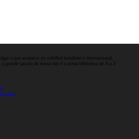
gar o que acontece no voleibol brasileiro e internacional.
 a grande sacada de nosso site é a nossa biblioteca de A a Z
26
asculina