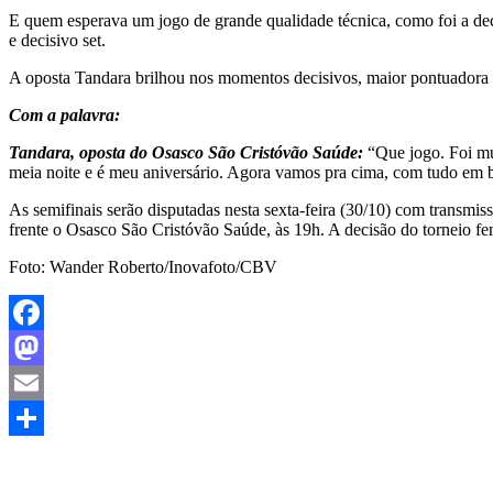
E quem esperava um jogo de grande qualidade técnica, como foi a dec
e decisivo set.
A oposta Tandara brilhou nos momentos decisivos, maior pontuadora d
Com a palavra:
Tandara, oposta do Osasco São Cristóvão Saúde:
“Que jogo. Foi mu
meia noite e é meu aniversário. Agora vamos pra cima, com tudo em bu
As semifinais serão disputadas nesta sexta-feira (30/10) com transm
frente o Osasco São Cristóvão Saúde, às 19h. A decisão do torneio fe
Foto: Wander Roberto/Inovafoto/CBV
Facebook
Mastodon
Email
Share