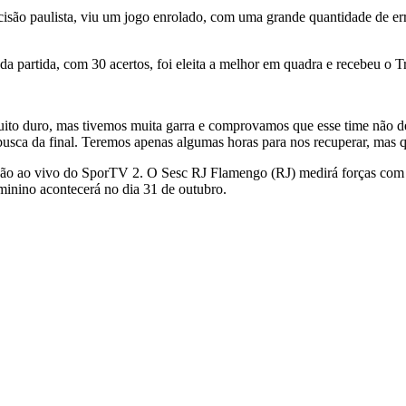
isão paulista, viu um jogo enrolado, com uma grande quantidade de err
a partida, com 30 acertos, foi eleita a melhor em quadra e recebeu o T
ito duro, mas tivemos muita garra e comprovamos que esse time não des
sca da final. Teremos apenas algumas horas para nos recuperar, mas qu
issão ao vivo do SporTV 2. O Sesc RJ Flamengo (RJ) medirá forças com 
minino acontecerá no dia 31 de outubro.