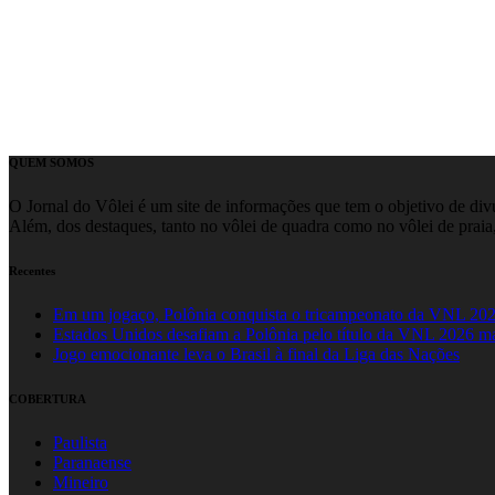
QUEM SOMOS
O Jornal do Vôlei é um site de informações que tem o objetivo de divul
Além, dos destaques, tanto no vôlei de quadra como no vôlei de praia,
Recentes
Em um jogaço, Polônia conquista o tricampeonato da VNL 20
Estados Unidos desafiam a Polônia pelo título da VNL 2026 m
Jogo emocionante leva o Brasil à final da Liga das Nações
COBERTURA
Paulista
Paranaense
Mineiro