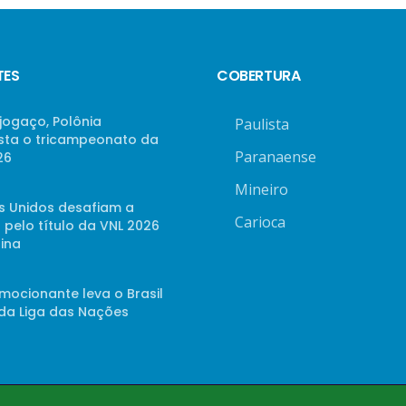
TES
COBERTURA
jogaço, Polônia
Paulista
sta o tricampeonato da
Paranaense
26
Mineiro
s Unidos desafiam a
Carioca
 pelo título da VNL 2026
ina
mocionante leva o Brasil
 da Liga das Nações