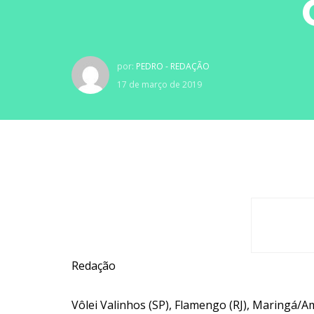
por:
PEDRO - REDAÇÃO
17 de março de 2019
Redação
Vôlei Valinhos (SP), Flamengo (RJ), Maringá/A