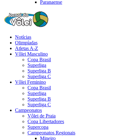
Paranaense
Notícias
Olimpíadas
Atletas A-Z
Vôlei Masculino
Copa Brasil
Superliga
Superliga B
Superliga C
Vôlei Feminino
Copa Brasil
Superliga
Superliga B
Superliga C
Campeonatos
Vôlei de Praia
Copa Libertadores
Supercopa
Campeonatos Regionais
Mineiro