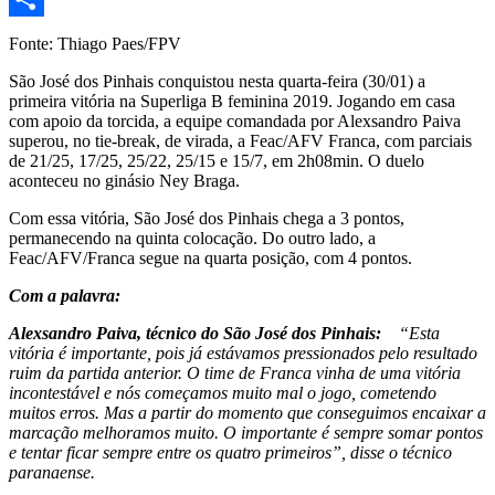
Share
Fonte: Thiago Paes/FPV
São José dos Pinhais conquistou nesta quarta-feira (30/01) a
primeira vitória na Superliga B feminina 2019. Jogando em casa
com apoio da torcida, a equipe comandada por Alexsandro Paiva
superou, no tie-break, de virada, a Feac/AFV Franca, com parciais
de 21/25, 17/25, 25/22, 25/15 e 15/7, em 2h08min. O duelo
aconteceu no ginásio Ney Braga.
Com essa vitória, São José dos Pinhais chega a 3 pontos,
permanecendo na quinta colocação. Do outro lado, a
Feac/AFV/Franca segue na quarta posição, com 4 pontos.
Com a palavra:
Alexsandro Paiva, técnico do São José dos Pinhais:
“Esta
vitória é importante, pois já estávamos pressionados pelo resultado
ruim da partida anterior. O time de Franca vinha de uma vitória
incontestável e nós começamos muito mal o jogo, cometendo
muitos erros. Mas a partir do momento que conseguimos encaixar a
marcação melhoramos muito. O importante é sempre somar pontos
e tentar ficar sempre entre os quatro primeiros”, disse o técnico
paranaense.