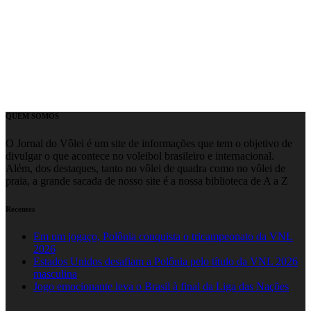
QUEM SOMOS
O Jornal do Vôlei é um site de informações que tem o objetivo de
divulgar o que acontece no voleibol brasileiro e internacional.
Além, dos destaques, tanto no vôlei de quadra como no vôlei de
praia, a grande sacada de nosso site é a nossa biblioteca de A a Z
Recentes
Em um jogaço, Polônia conquista o tricampeonato da VNL
2026
Estados Unidos desafiam a Polônia pelo título da VNL 2026
masculina
Jogo emocionante leva o Brasil à final da Liga das Nações