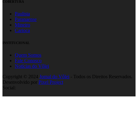
COBERTURA
Paulista
Paranaense
Mineiro
Carioca
INSTITUCIONAL
Quem Somos
Fale Conosco
Notícias do Vôlei
Copyright © 2024
Jornal do Vôlei
- Todos os Direitos Reservados.
Desenvolvido por
Pixel Project
Social: