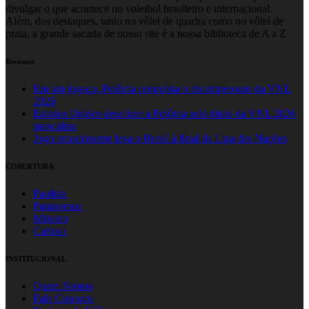
divulgar o que acontece no voleibol brasileiro e internacional.
Além, dos destaques, tanto no vôlei de quadra como no vôlei de
praia, a grande sacada de nosso site é a nossa biblioteca de A a Z
Recentes
Em um jogaço, Polônia conquista o tricampeonato da VNL
2026
Estados Unidos desafiam a Polônia pelo título da VNL 2026
masculina
Jogo emocionante leva o Brasil à final da Liga das Nações
COBERTURA
Paulista
Paranaense
Mineiro
Carioca
INSTITUCIONAL
Quem Somos
Fale Conosco