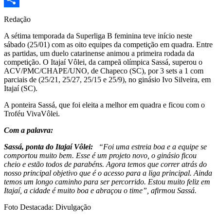
Share
Redação
A sétima temporada da Superliga B feminina teve início neste
sábado (25/01) com as oito equipes da competição em quadra. Entre
as partidas, um duelo catarinense animou a primeira rodada da
competição. O Itajaí Vôlei, da campeã olímpica Sassá, superou o
ACV/PMC/CHAPE/UNO, de Chapeco (SC), por 3 sets a 1 com
parciais de (25/21, 25/27, 25/15 e 25/9), no ginásio Ivo Silveira, em
Itajaí (SC).
A ponteira Sassá, que foi eleita a melhor em quadra e ficou com o
Troféu VivaVôlei.
Com a palavra:
Sassá, ponta do Itajaí Vôlei:
“Foi uma estreia boa e a equipe se
comportou muito bem. Esse é um projeto novo, o ginásio ficou
cheio e estão todos de parabéns. Agora temos que correr atrás do
nosso principal objetivo que é o acesso para a liga principal. Ainda
temos um longo caminho para ser percorrido. Estou muito feliz em
Itajaí, a cidade é muito boa e abraçou o time”, afirmou Sassá.
Foto Destacada: Divulgação