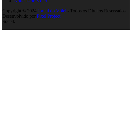
Notícias do Vôlei
Copyright © 2024
Jornal do Vôlei
- Todos os Direitos Reservados.
Desenvolvido por
Pixel Project
Social: