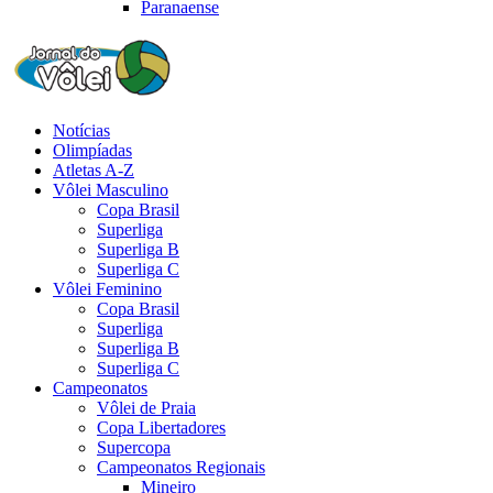
Paranaense
Notícias
Olimpíadas
Atletas A-Z
Vôlei Masculino
Copa Brasil
Superliga
Superliga B
Superliga C
Vôlei Feminino
Copa Brasil
Superliga
Superliga B
Superliga C
Campeonatos
Vôlei de Praia
Copa Libertadores
Supercopa
Campeonatos Regionais
Mineiro