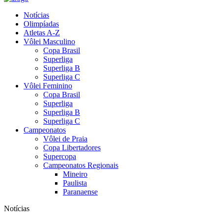
Notícias
Olimpíadas
Atletas A-Z
Vôlei Masculino
Copa Brasil
Superliga
Superliga B
Superliga C
Vôlei Feminino
Copa Brasil
Superliga
Superliga B
Superliga C
Campeonatos
Vôlei de Praia
Copa Libertadores
Supercopa
Campeonatos Regionais
Mineiro
Paulista
Paranaense
Notícias