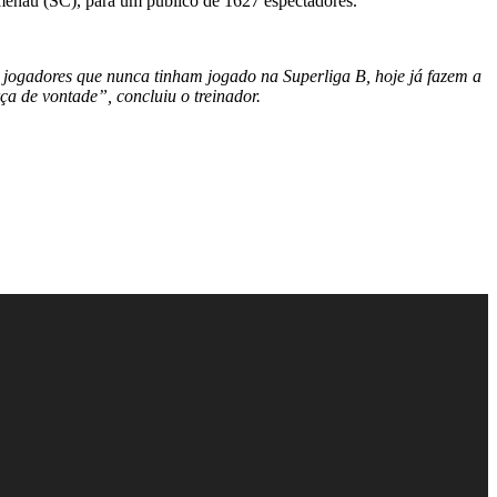
menau (SC), para um público de 1627 espectadores.
jogadores que nunca tinham jogado na Superliga B, hoje já fazem a
a de vontade”, concluiu o treinador.