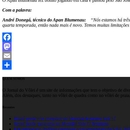
O Apan Blumenau fez bonito jogando em casa e passou pelo São José 
Com a palavra:
André Donegá, técnico do Apan Blumenau:
“Nós estamos há três a
quarta temporada, então nada mais é novo. Temos muitas limitações e
Facebook
Mastodon
Email
Share
QUEM SOMOS
O Jornal do Vôlei é um site de informações que tem o objetivo de divul
Além, dos destaques, tanto no vôlei de quadra como no vôlei de praia,
Recentes
Brasil perde e se complica no Mundial feminino Sub 17
Brasil perde mais uma no Mundial Sub 17 feminino
Em um jogaço, Polônia conquista o tricampeonato da VNL 20