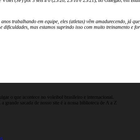
Vôlei (SP) por 3 sets a 0 (25/20, 25/16 e 25/21), no Galegão, em Blu
nos trabalhando em equipe, eles (atletas) vêm amadurecendo, já que 
 dificuldades, mas estamos suprindo isso com muito treinamento e forç
gar o que acontece no voleibol brasileiro e internacional.
 a grande sacada de nosso site é a nossa biblioteca de A a Z
26