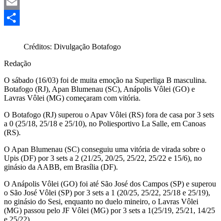
Mastodon
Email
Share
Créditos: Divulgação Botafogo
Redação
O sábado (16/03) foi de muita emoção na Superliga B masculina.
Botafogo (RJ), Apan Blumenau (SC), Anápolis Vôlei (GO) e
Lavras Vôlei (MG) começaram com vitória.
O Botafogo (RJ) superou o Apav Vôlei (RS) fora de casa por 3 sets
a 0 (25/18, 25/18 e 25/10), no Poliesportivo La Salle, em Canoas
(RS).
O Apan Blumenau (SC) conseguiu uma vitória de virada sobre o
Upis (DF) por 3 sets a 2 (21/25, 20/25, 25/22, 25/22 e 15/6), no
ginásio da AABB, em Brasília (DF).
O Anápolis Vôlei (GO) foi até São José dos Campos (SP) e superou
o São José Vôlei (SP) por 3 sets a 1 (20/25, 25/22, 25/18 e 25/19),
no ginásio do Sesi, enquanto no duelo mineiro, o Lavras Vôlei
(MG) passou pelo JF Vôlei (MG) por 3 sets a 1(25/19, 25/21, 14/25
e 25/22).