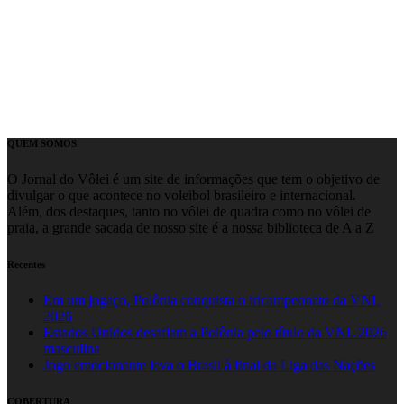
QUEM SOMOS
O Jornal do Vôlei é um site de informações que tem o objetivo de
divulgar o que acontece no voleibol brasileiro e internacional.
Além, dos destaques, tanto no vôlei de quadra como no vôlei de
praia, a grande sacada de nosso site é a nossa biblioteca de A a Z
Recentes
Em um jogaço, Polônia conquista o tricampeonato da VNL
2026
Estados Unidos desafiam a Polônia pelo título da VNL 2026
masculina
Jogo emocionante leva o Brasil à final da Liga das Nações
COBERTURA