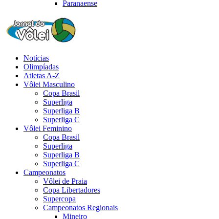
Paranaense
Notícias
Olimpíadas
Atletas A-Z
Vôlei Masculino
Copa Brasil
Superliga
Superliga B
Superliga C
Vôlei Feminino
Copa Brasil
Superliga
Superliga B
Superliga C
Campeonatos
Vôlei de Praia
Copa Libertadores
Supercopa
Campeonatos Regionais
Mineiro