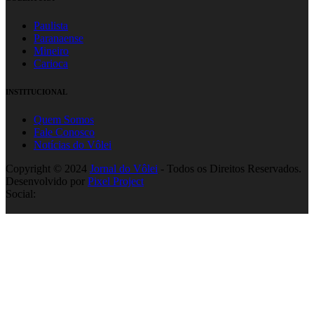
Paulista
Paranaense
Mineiro
Carioca
INSTITUCIONAL
Quem Somos
Fale Conosco
Notícias do Vôlei
Copyright © 2024
Jornal do Vôlei
- Todos os Direitos Reservados.
Desenvolvido por
Pixel Project
Social: