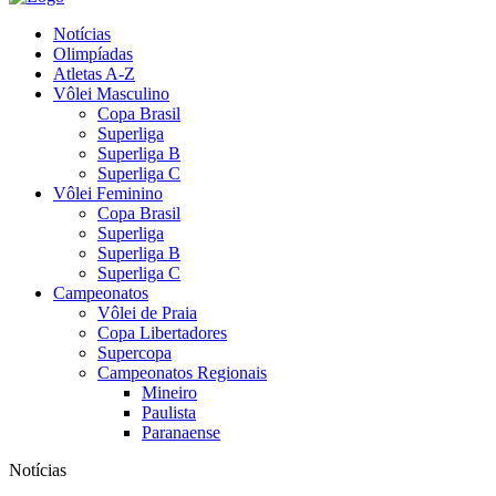
Notícias
Olimpíadas
Atletas A-Z
Vôlei Masculino
Copa Brasil
Superliga
Superliga B
Superliga C
Vôlei Feminino
Copa Brasil
Superliga
Superliga B
Superliga C
Campeonatos
Vôlei de Praia
Copa Libertadores
Supercopa
Campeonatos Regionais
Mineiro
Paulista
Paranaense
Notícias