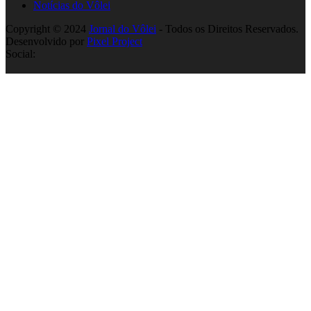
Notícias do Vôlei
Copyright © 2024
Jornal do Vôlei
- Todos os Direitos Reservados.
Desenvolvido por
Pixel Project
Social: