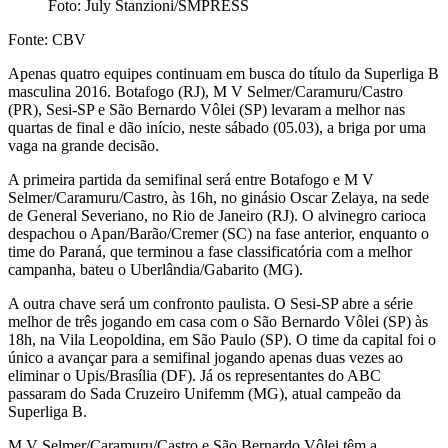
Foto: July Stanzioni/SMPRESS
Fonte: CBV
Apenas quatro equipes continuam em busca do título da Superliga B
masculina 2016. Botafogo (RJ), M V Selmer/Caramuru/Castro
(PR), Sesi-SP e São Bernardo Vôlei (SP) levaram a melhor nas
quartas de final e dão início, neste sábado (05.03), a briga por uma
vaga na grande decisão.
A primeira partida da semifinal será entre Botafogo e M V
Selmer/Caramuru/Castro, às 16h, no ginásio Oscar Zelaya, na sede
de General Severiano, no Rio de Janeiro (RJ). O alvinegro carioca
despachou o Apan/Barão/Cremer (SC) na fase anterior, enquanto o
time do Paraná, que terminou a fase classificatória com a melhor
campanha, bateu o Uberlândia/Gabarito (MG).
A outra chave será um confronto paulista. O Sesi-SP abre a série
melhor de três jogando em casa com o São Bernardo Vôlei (SP) às
18h, na Vila Leopoldina, em São Paulo (SP). O time da capital foi o
único a avançar para a semifinal jogando apenas duas vezes ao
eliminar o Upis/Brasília (DF). Já os representantes do ABC
passaram do Sada Cruzeiro Unifemm (MG), atual campeão da
Superliga B.
M V Selmer/Caramuru/Castro e São Bernardo Vôlei têm a