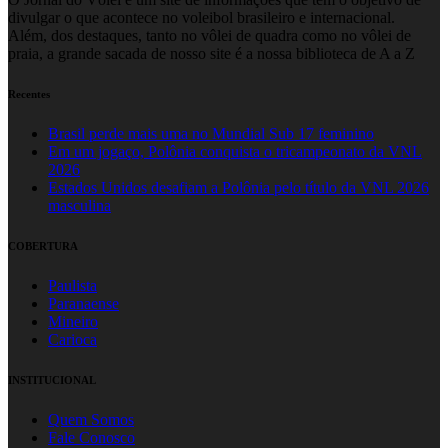
divulgar o que acontece no voleibol brasileiro e internacional.
Além, dos destaques, tanto no vôlei de quadra como no vôlei de
praia, a grande sacada de nosso site é a nossa biblioteca de A a Z
Recentes
Brasil perde mais uma no Mundial Sub 17 feminino
Em um jogaço, Polônia conquista o tricampeonato da VNL
2026
Estados Unidos desafiam a Polônia pelo título da VNL 2026
masculina
COBERTURA
Paulista
Paranaense
Mineiro
Carioca
INSTITUCIONAL
Quem Somos
Fale Conosco