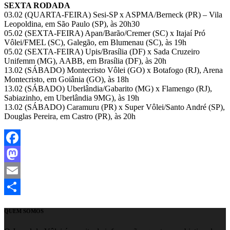
SEXTA RODADA
03.02 (QUARTA-FEIRA) Sesi-SP x ASPMA/Berneck (PR) – Vila
Leopoldina, em São Paulo (SP), às 20h30
05.02 (SEXTA-FEIRA) Apan/Barão/Cremer (SC) x Itajaí Pró
Vôlei/FMEL (SC), Galegão, em Blumenau (SC), às 19h
05.02 (SEXTA-FEIRA) Upis/Brasília (DF) x Sada Cruzeiro
Unifemm (MG), AABB, em Brasília (DF), às 20h
13.02 (SÁBADO) Montecristo Vôlei (GO) x Botafogo (RJ), Arena
Montecristo, em Goiânia (GO), às 18h
13.02 (SÁBADO) Uberlândia/Gabarito (MG) x Flamengo (RJ),
Sabiazinho, em Uberlândia 9MG), às 19h
13.02 (SÁBADO) Caramuru (PR) x Super Vôlei/Santo André (SP),
Douglas Pereira, em Castro (PR), às 20h
Facebook
Mastodon
Email
Share
QUEM SOMOS