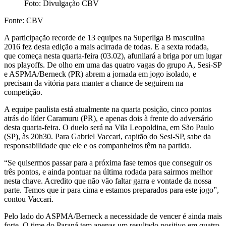
Foto: Divulgação CBV
Fonte: CBV
A participação recorde de 13 equipes na Superliga B masculina
2016 fez desta edição a mais acirrada de todas. E a sexta rodada,
que começa nesta quarta-feira (03.02), afunilará a briga por um lugar
nos playoffs. De olho em uma das quatro vagas do grupo A, Sesi-SP
e ASPMA/Berneck (PR) abrem a jornada em jogo isolado, e
precisam da vitória para manter a chance de seguirem na
competição.
A equipe paulista está atualmente na quarta posição, cinco pontos
atrás do líder Caramuru (PR), e apenas dois à frente do adversário
desta quarta-feira. O duelo será na Vila Leopoldina, em São Paulo
(SP), às 20h30. Para Gabriel Vaccari, capitão do Sesi-SP, sabe da
responsabilidade que ele e os companheiros têm na partida.
“Se quisermos passar para a próxima fase temos que conseguir os
três pontos, e ainda pontuar na última rodada para sairmos melhor
nesta chave. Acredito que não vão faltar garra e vontade da nossa
parte. Temos que ir para cima e estamos preparados para este jogo”,
contou Vaccari.
Pelo lado do ASPMA/Berneck a necessidade de vencer é ainda mais
forte. O time do Paraná tem apenas um resultado positivo em quatro