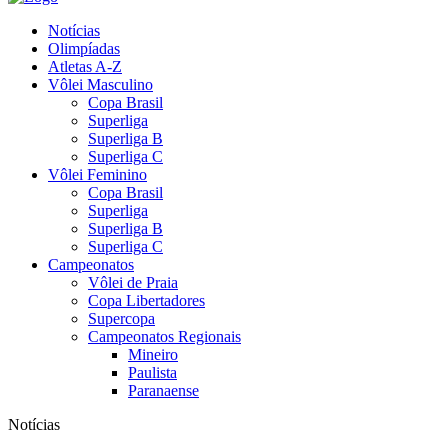
Notícias
Olimpíadas
Atletas A-Z
Vôlei Masculino
Copa Brasil
Superliga
Superliga B
Superliga C
Vôlei Feminino
Copa Brasil
Superliga
Superliga B
Superliga C
Campeonatos
Vôlei de Praia
Copa Libertadores
Supercopa
Campeonatos Regionais
Mineiro
Paulista
Paranaense
Notícias