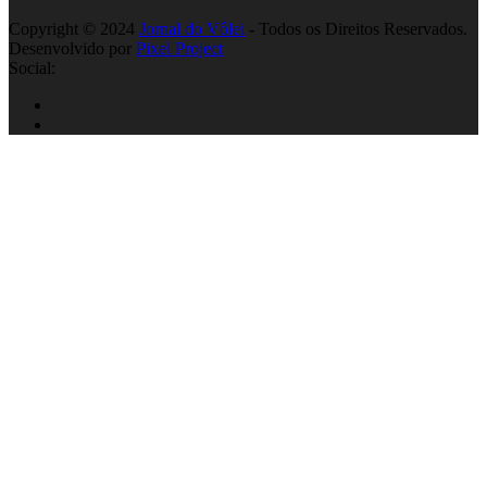
Copyright © 2024
Jornal do Vôlei
- Todos os Direitos Reservados.
Desenvolvido por
Pixel Project
Social: