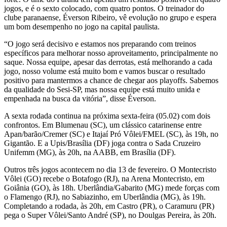
jogos, e é o sexto colocado, com quatro pontos. O treinador do
clube paranaense, Éverson Ribeiro, vê evolução no grupo e espera
um bom desempenho no jogo na capital paulista.
“O jogo será decisivo e estamos nos preparando com treinos
específicos para melhorar nosso aproveitamento, principalmente no
saque. Nossa equipe, apesar das derrotas, está melhorando a cada
jogo, nosso volume está muito bom e vamos buscar o resultado
positivo para mantermos a chance de chegar aos playoffs. Sabemos
da qualidade do Sesi-SP, mas nossa equipe está muito unida e
empenhada na busca da vitória”, disse Éverson.
A sexta rodada continua na próxima sexta-feira (05.02) com dois
confrontos. Em Blumenau (SC), um clássico catarinense entre
Apan/barão/Cremer (SC) e Itajaí Pró Vôlei/FMEL (SC), às 19h, no
Gigantão. E a Upis/Brasília (DF) joga contra o Sada Cruzeiro
Unifemm (MG), às 20h, na AABB, em Brasília (DF).
Outros três jogos acontecem no dia 13 de fevereiro. O Montecristo
Vôlei (GO) recebe o Botafogo (RJ), na Arena Montecristo, em
Goiânia (GO), às 18h. Uberlândia/Gabarito (MG) mede forças com
o Flamengo (RJ), no Sabiazinho, em Uberlândia (MG), às 19h.
Completando a rodada, às 20h, em Castro (PR), o Caramuru (PR)
pega o Super Vôlei/Santo André (SP), no Doulgas Pereira, às 20h.