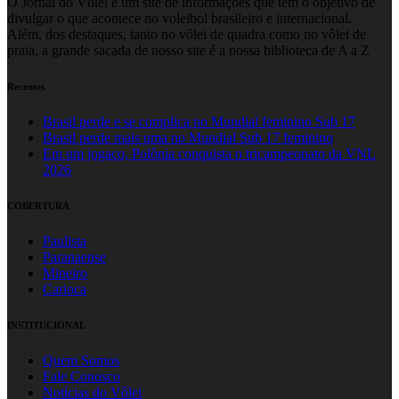
O Jornal do Vôlei é um site de informações que tem o objetivo de
divulgar o que acontece no voleibol brasileiro e internacional.
Além, dos destaques, tanto no vôlei de quadra como no vôlei de
praia, a grande sacada de nosso site é a nossa biblioteca de A a Z
Recentes
Brasil perde e se complica no Mundial feminino Sub 17
Brasil perde mais uma no Mundial Sub 17 feminino
Em um jogaço, Polônia conquista o tricampeonato da VNL
2026
COBERTURA
Paulista
Paranaense
Mineiro
Carioca
INSTITUCIONAL
Quem Somos
Fale Conosco
Notícias do Vôlei