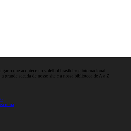
gar o que acontece no voleibol brasileiro e internacional.
 a grande sacada de nosso site é a nossa biblioteca de A a Z
26
asculina