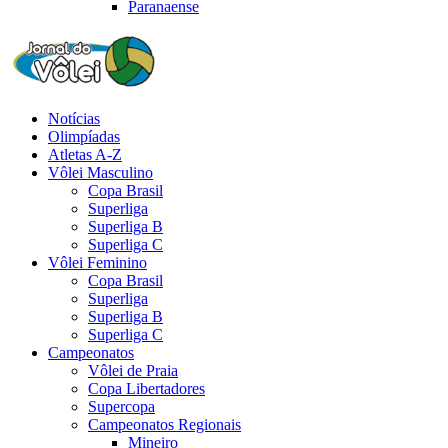
Paranaense
Notícias
Olimpíadas
Atletas A-Z
Vôlei Masculino
Copa Brasil
Superliga
Superliga B
Superliga C
Vôlei Feminino
Copa Brasil
Superliga
Superliga B
Superliga C
Campeonatos
Vôlei de Praia
Copa Libertadores
Supercopa
Campeonatos Regionais
Mineiro