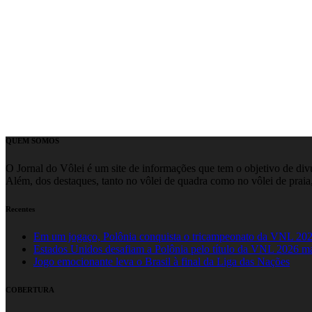
QUEM SOMOS
O Jornal do Vôlei é um site de informações que tem o objetivo de divul
Além, dos destaques, tanto no vôlei de quadra como no vôlei de praia,
Recentes
Em um jogaço, Polônia conquista o tricampeonato da VNL 20
Estados Unidos desafiam a Polônia pelo título da VNL 2026 m
Jogo emocionante leva o Brasil à final da Liga das Nações
COBERTURA