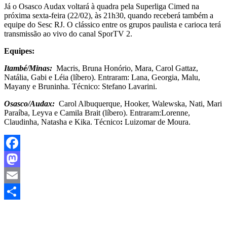
Já o Osasco Audax voltará à quadra pela Superliga Cimed na
próxima sexta-feira (22/02), às 21h30, quando receberá também a
equipe do Sesc RJ. O clássico entre os grupos paulista e carioca terá
transmissão ao vivo do canal SporTV 2.
Equipes:
Itambé/Minas:
Macris, Bruna Honório, Mara, Carol Gattaz,
Natália, Gabi e Léia (líbero). Entraram: Lana, Georgia, Malu,
Mayany e Bruninha. Técnico: Stefano Lavarini.
Osasco/Audax:
Carol Albuquerque, Hooker, Walewska, Nati, Mari
Paraíba, Leyva e Camila Brait (líbero). Entraram:Lorenne,
Claudinha, Natasha e Kika. Técnico
:
Luizomar de Moura.
Facebook
Mastodon
Email
Share