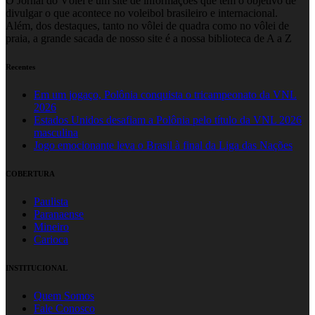
O Jornal do Vôlei é um site de informações que tem o objetivo de
divulgar o que acontece no voleibol brasileiro e internacional.
Além, dos destaques, tanto no vôlei de quadra como no vôlei de
praia, a grande sacada de nosso site é a nossa biblioteca de A a Z
Recentes
Em um jogaço, Polônia conquista o tricampeonato da VNL
2026
Estados Unidos desafiam a Polônia pelo título da VNL 2026
masculina
Jogo emocionante leva o Brasil à final da Liga das Nações
COBERTURA
Paulista
Paranaense
Mineiro
Carioca
INSTITUCIONAL
Quem Somos
Fale Conosco