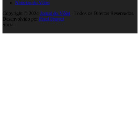
Notícias do Vôlei
Copyright © 2024
Jornal do Vôlei
- Todos os Direitos Reservados.
Desenvolvido por
Pixel Project
Social: