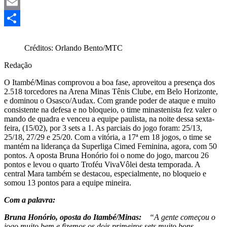
Mastodon
Email
Share
Créditos: Orlando Bento/MTC
Redação
O Itambé/Minas comprovou a boa fase, aproveitou a presença dos
2.518 torcedores na Arena Minas Tênis Clube, em Belo Horizonte,
e dominou o Osasco/Audax. Com grande poder de ataque e muito
consistente na defesa e no bloqueio, o time minastenista fez valer o
mando de quadra e venceu a equipe paulista, na noite dessa sexta-
feira, (15/02), por 3 sets a 1. As parciais do jogo foram: 25/13,
25/18, 27/29 e 25/20. Com a vitória, a 17ª em 18 jogos, o time se
mantém na liderança da Superliga Cimed Feminina, agora, com 50
pontos. A oposta Bruna Honório foi o nome do jogo, marcou 26
pontos e levou o quarto Troféu VivaVôlei desta temporada. A
central Mara também se destacou, especialmente, no bloqueio e
somou 13 pontos para a equipe mineira.
Com a palavra:
Bruna Honório, oposta do Itambé/Minas:
“A gente começou o
jogo muito bem e fizemos os dois primeiros sets muito bons.