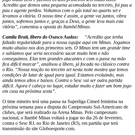
Acredito que demos uma pequena acomodada no terceiro, foi pau a
pau e agente perdeu. Voltamos com o gás total no quarto set e
levamos a vitória. O nosso time é assim, a gente vai juntos, vibra
juntos, sofremos juntos e, graças a Deus, a gente leva mais esta
vitória”, comentou a oposta do Itambé/Minas.
Camila Brait, líbero do Osasco Audax:
“Acredito que tenha
faltado regularidade para a nossa equipe aqui em Minas. Jogamos
muito abaixo nos dois primeiros sets. O Minas tem um grande time
e sabíamos que seria necessário sacar muito bem e não
conseguimos. Elas tem grandes atacantes e com o passe na mão
fica difícil marcar”, analisou a líbero, já focada no clássico contra
o Rio. “Nossa reação no terceiro set nesta noite mostra que temos
condições de lutar de igual para igual. Estamos evoluindo, mas
ainda temos altos e baixos. Contra o Sesc vai ser outra partida
difícil. Agora é cabeça no lugar, estudar muito e fazer um bom jogo
em casa na próxima sexta”.
O time mineiro terá uma pausa na Superliga Cimed feminina na
próxima semana para a disputa do Campeonato Sul-Americano de
clubes, que será realizado na Arena Minas. Pelo campeonato
nacional, o Itambé Minas voltará a jogar no dia 26 de fevereiro,
contra o Sesc RJ, no Rio de Janeiro (RJ), em partida que terá
transmissão do site Globoesporte.com.