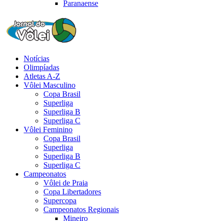
Paranaense
Notícias
Olimpíadas
Atletas A-Z
Vôlei Masculino
Copa Brasil
Superliga
Superliga B
Superliga C
Vôlei Feminino
Copa Brasil
Superliga
Superliga B
Superliga C
Campeonatos
Vôlei de Praia
Copa Libertadores
Supercopa
Campeonatos Regionais
Mineiro