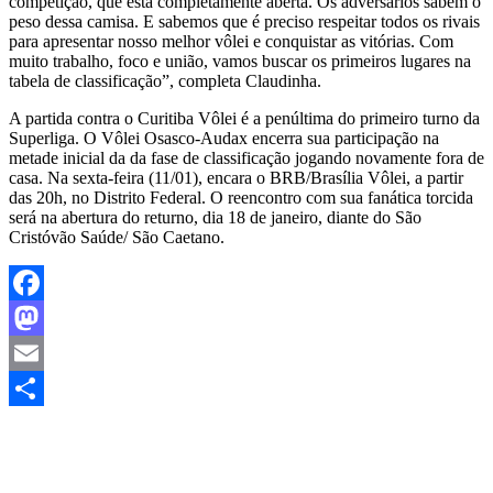
competição, que está completamente aberta. Os adversários sabem o
peso dessa camisa. E sabemos que é preciso respeitar todos os rivais
para apresentar nosso melhor vôlei e conquistar as vitórias. Com
muito trabalho, foco e união, vamos buscar os primeiros lugares na
tabela de classificação”, completa Claudinha.
A partida contra o Curitiba Vôlei é a penúltima do primeiro turno da
Superliga. O Vôlei Osasco-Audax encerra sua participação na
metade inicial da da fase de classificação jogando novamente fora de
casa. Na sexta-feira (11/01), encara o BRB/Brasília Vôlei, a partir
das 20h, no Distrito Federal. O reencontro com sua fanática torcida
será na abertura do returno, dia 18 de janeiro, diante do São
Cristóvão Saúde/ São Caetano.
Facebook
Mastodon
Email
Share