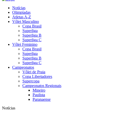
Notícias
Olimpíadas
Atletas A-Z
Vôlei Masculino
Copa Brasil
Superliga
Superliga B
Superliga C
Vôlei Feminino
Copa Brasil
Superliga
Superliga B
Superliga C
Campeonatos
Vôlei de Praia
Copa Libertadores
Supercopa
Campeonatos Regionais
Mineiro
Paulista
Paranaense
Notícias