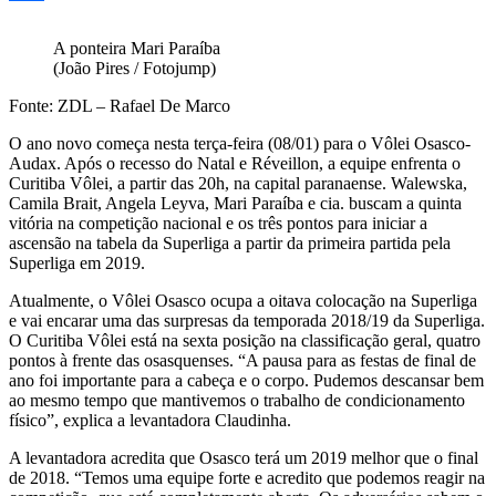
Share
A ponteira Mari Paraíba
(João Pires / Fotojump)
Fonte: ZDL – Rafael De Marco
O ano novo começa nesta terça-feira (08/01) para o Vôlei Osasco-
Audax. Após o recesso do Natal e Réveillon, a equipe enfrenta o
Curitiba Vôlei, a partir das 20h, na capital paranaense. Walewska,
Camila Brait, Angela Leyva, Mari Paraíba e cia. buscam a quinta
vitória na competição nacional e os três pontos para iniciar a
ascensão na tabela da Superliga a partir da primeira partida pela
Superliga em 2019.
Atualmente, o Vôlei Osasco ocupa a oitava colocação na Superliga
e vai encarar uma das surpresas da temporada 2018/19 da Superliga.
O Curitiba Vôlei está na sexta posição na classificação geral, quatro
pontos à frente das osasquenses. “A pausa para as festas de final de
ano foi importante para a cabeça e o corpo. Pudemos descansar bem
ao mesmo tempo que mantivemos o trabalho de condicionamento
físico”, explica a levantadora Claudinha.
A levantadora acredita que Osasco terá um 2019 melhor que o final
de 2018. “Temos uma equipe forte e acredito que podemos reagir na