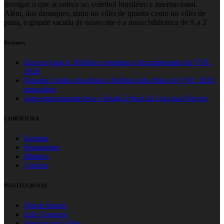
divulgar o que acontece no voleibol brasileiro e internacional.
Além, dos destaques, tanto no vôlei de quadra como no vôlei de
praia, a grande sacada de nosso site é a nossa biblioteca de A a Z
Recentes
Em um jogaço, Polônia conquista o tricampeonato da VNL
2026
Estados Unidos desafiam a Polônia pelo título da VNL 2026
masculina
Jogo emocionante leva o Brasil à final da Liga das Nações
COBERTURA
Paulista
Paranaense
Mineiro
Carioca
INSTITUCIONAL
Quem Somos
Fale Conosco
Notícias do Vôlei