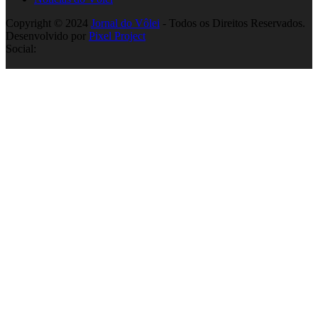
Copyright © 2024
Jornal do Vôlei
- Todos os Direitos Reservados.
Desenvolvido por
Pixel Project
Social: