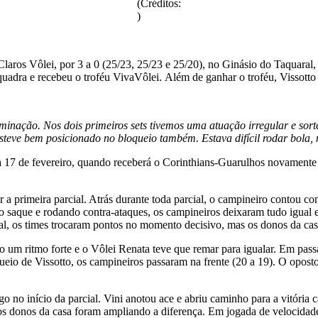
(Créditos:
)
Claros Vôlei, por 3 a 0 (25/23, 25/23 e 25/20), no Ginásio do Taquaral
uadra e recebeu o troféu VivaVôlei. Além de ganhar o troféu, Vissotto
inação. Nos dois primeiros sets tivemos uma atuação irregular e sor
steve bem posicionado no bloqueio também. Estava difícil rodar bola, 
a 17 de fevereiro, quando receberá o Corinthians-Guarulhos novamente
a primeira parcial. Atrás durante toda parcial, o campineiro contou com
o saque e rodando contra-ataques, os campineiros deixaram tudo igual 
ial, os times trocaram pontos no momento decisivo, mas os donos da c
do um ritmo forte e o Vôlei Renata teve que remar para igualar. Em pa
ueio de Vissotto, os campineiros passaram na frente (20 a 19). O opost
o início da parcial. Vini anotou ace e abriu caminho para a vitória c
s donos da casa foram ampliando a diferença. Em jogada de velocidade