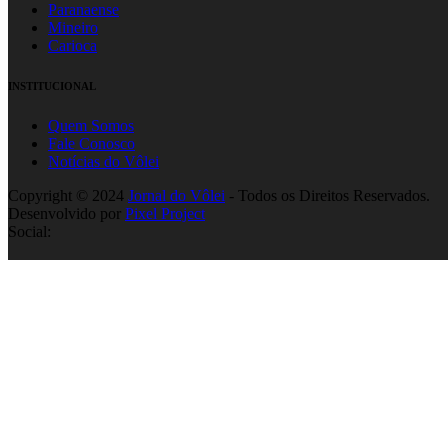
Paranaense
Mineiro
Carioca
INSTITUCIONAL
Quem Somos
Fale Conosco
Notícias do Vôlei
Copyright © 2024
Jornal do Vôlei
- Todos os Direitos Reservados.
Desenvolvido por
Pixel Project
Social: