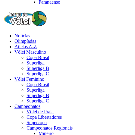
Paranaense
Notícias
Olimpíadas
Atletas A-Z
Vôlei Masculino
Copa Brasil
Superliga
Superliga B
Superliga C
Vôlei Feminino
Copa Brasil
Superliga
Superliga B
Superliga C
Campeonatos
Vôlei de Praia
Copa Libertadores
Supercopa
Campeonatos Regionais
Mineiro