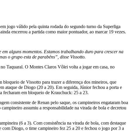
, em jogo válido pela quinta rodada do segundo turno da Superliga
 ainda encerrou a partida como maior pontuador, ao marcar 19 vezes.
te em alguns momentos. Estamos trabalhando duro para crescer na
mas o grupo esta de parabéns”, disse Vissotto.
 no Taquaral. O Montes Claros Vôlei volta a jogar em casa, no
 bloqueio de Vissotto para trazer a diferença dos mineiros, que
em ataque de Diogo (20 a 20). Em seguida, Júnior fechou a porta e
asa fecharam em bloqueio de Krauchuck: 25 a 23.
ssagem consistente de Renan pelo saque, os campineiros engataram boa
o campineiro assumiu a responsabilidade na virada de bola e decretou
ampineira (6 a 3). Com consistência na virada de bola, com destaque
 com Diogo, o time campineiro fez 25 a 20 e fechou o jogo por 3 a