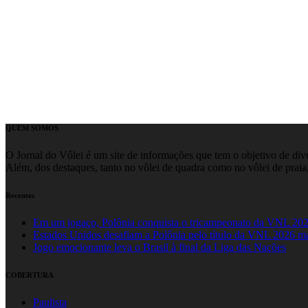
QUEM SOMOS
O Jornal do Vôlei é um site de informações que tem o objetivo de divul
Além, dos destaques, tanto no vôlei de quadra como no vôlei de praia,
Recentes
Em um jogaço, Polônia conquista o tricampeonato da VNL 20
Estados Unidos desafiam a Polônia pelo título da VNL 2026 m
Jogo emocionante leva o Brasil à final da Liga das Nações
COBERTURA
Paulista