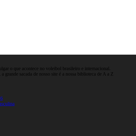
gar o que acontece no voleibol brasileiro e internacional.
 a grande sacada de nosso site é a nossa biblioteca de A a Z
26
asculina