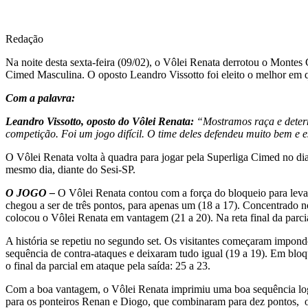
Redação
Na noite desta sexta-feira (09/02), o Vôlei Renata derrotou o Montes 
Cimed Masculina. O oposto Leandro Vissotto foi eleito o melhor em q
Com a palavra:
Leandro Vissotto, oposto do Vôlei Renata:
“Mostramos raça e determ
competição. Foi um jogo difícil. O time deles defendeu muito bem e e
O Vôlei Renata volta à quadra para jogar pela Superliga Cimed no di
mesmo dia, diante do Sesi-SP.
O JOGO –
O Vôlei Renata contou com a força do bloqueio para levar 
chegou a ser de três pontos, para apenas um (18 a 17). Concentrado n
colocou o Vôlei Renata em vantagem (21 a 20). Na reta final da parc
A história se repetiu no segundo set. Os visitantes começaram impon
sequência de contra-ataques e deixaram tudo igual (19 a 19). Em bloq
o final da parcial em ataque pela saída: 25 a 23.
Com a boa vantagem, o Vôlei Renata imprimiu uma boa sequência logo n
para os ponteiros Renan e Diogo, que combinaram para dez pontos, o