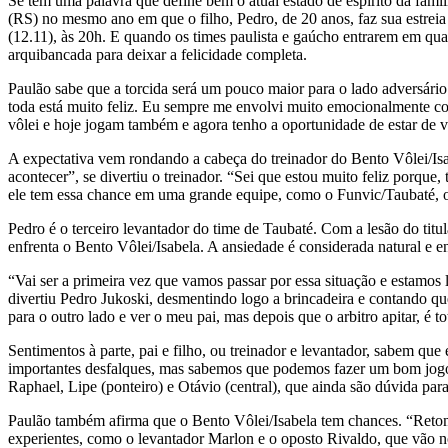
Se tem uma palavra que define bem o atual estado de espírito da famíl
(RS) no mesmo ano em que o filho, Pedro, de 20 anos, faz sua estreia 
(12.11), às 20h. E quando os times paulista e gaúcho entrarem em qua
arquibancada para deixar a felicidade completa.
Paulão sabe que a torcida será um pouco maior para o lado adversário
toda está muito feliz. Eu sempre me envolvi muito emocionalmente c
vôlei e hoje jogam também e agora tenho a oportunidade de estar de vo
A expectativa vem rondando a cabeça do treinador do Bento Vôlei/Isab
acontecer”, se divertiu o treinador. “Sei que estou muito feliz porqu
ele tem essa chance em uma grande equipe, como o Funvic/Taubaté, on
Pedro é o terceiro levantador do time de Taubaté. Com a lesão do titu
enfrenta o Bento Vôlei/Isabela. A ansiedade é considerada natural e e
“Vai ser a primeira vez que vamos passar por essa situação e estamos
divertiu Pedro Jukoski, desmentindo logo a brincadeira e contando que
para o outro lado e ver o meu pai, mas depois que o arbitro apitar, é 
Sentimentos à parte, pai e filho, ou treinador e levantador, sabem qu
importantes desfalques, mas sabemos que podemos fazer um bom jogo e
Raphael, Lipe (ponteiro) e Otávio (central), que ainda são dúvida pa
Paulão também afirma que o Bento Vôlei/Isabela tem chances. “Retom
experientes, como o levantador Marlon e o oposto Rivaldo, que vão 