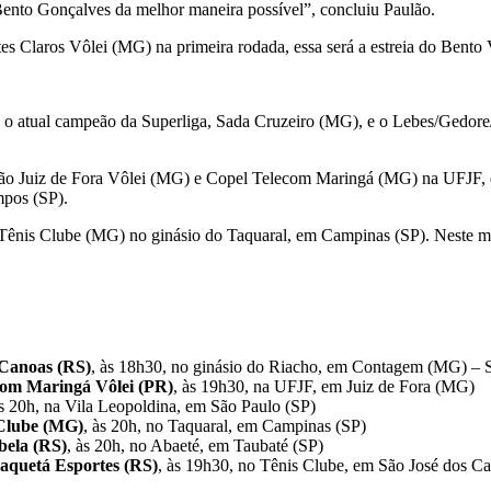
Bento Gonçalves da melhor maneira possível”, concluiu Paulão.
s Claros Vôlei (MG) na primeira rodada, essa será a estreia do Bento 
e o atual campeão da Superliga, Sada Cruzeiro (MG), e o Lebes/Gedore
tarão Juiz de Fora Vôlei (MG) e Copel Telecom Maringá (MG) na UFJF,
mpos (SP).
s Tênis Clube (MG) no ginásio do Taquaral, em Campinas (SP). Neste m
Canoas (RS)
, às 18h30, no ginásio do Riacho, em Contagem (MG) –
com Maringá Vôlei (PR)
, às 19h30, na UFJF, em Juiz de Fora (MG)
às 20h, na Vila Leopoldina, em São Paulo (SP)
 Clube (MG)
, às 20h, no Taquaral, em Campinas (SP)
bela (RS)
, às 20h, no Abaeté, em Taubaté (SP)
Paquetá Esportes (RS)
, às 19h30, no Tênis Clube, em São José dos C