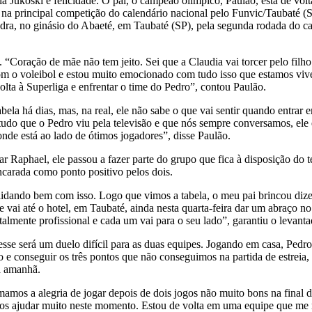
ia Jukoski é felicidade. O pai, o campeão olímpico, Paulão, está de vo
na principal competição do calendário nacional pelo Funvic/Taubaté (SP)
dra, no ginásio do Abaeté, em Taubaté (SP), pela segunda rodada do camp
. “Coração de mãe não tem jeito. Sei que a Claudia vai torcer pelo fil
om o voleibol e estou muito emocionado com tudo isso que estamos viv
lta à Superliga e enfrentar o time do Pedro”, contou Paulão.
ela há dias, mas, na real, ele não sabe o que vai sentir quando entra
e, tudo que o Pedro viu pela televisão e que nós sempre conversamos, el
de está ao lado de ótimos jogadores”, disse Paulão.
lar Raphael, ele passou a fazer parte do grupo que fica à disposição do
ncarada como ponto positivo pelos dois.
 lidando bem com isso. Logo que vimos a tabela, o meu pai brincou dize
 vai até o hotel, em Taubaté, ainda nesta quarta-feira dar um abraço no
totalmente profissional e cada um vai para o seu lado”, garantiu o levan
e esse será um duelo difícil para as duas equipes. Jogando em casa, Ped
 conseguir os três pontos que não conseguimos na partida de estreia, 
ra amanhã.
amos a alegria de jogar depois de dois jogos não muito bons na final
nos ajudar muito neste momento. Estou de volta em uma equipe que me