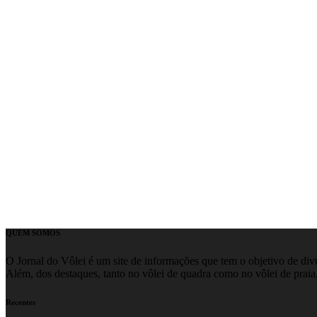
QUEM SOMOS
O Jornal do Vôlei é um site de informações que tem o objetivo de divul
Além, dos destaques, tanto no vôlei de quadra como no vôlei de praia,
Recentes