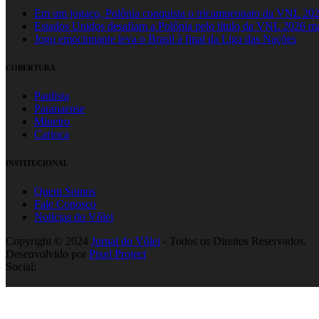
Em um jogaço, Polônia conquista o tricampeonato da VNL 20
Estados Unidos desafiam a Polônia pelo título da VNL 2026 m
Jogo emocionante leva o Brasil à final da Liga das Nações
COBERTURA
Paulista
Paranaense
Mineiro
Carioca
INSTITUCIONAL
Quem Somos
Fale Conosco
Notícias do Vôlei
Copyright © 2024
Jornal do Vôlei
- Todos os Direitos Reservados.
Desenvolvido por
Pixel Project
Social: