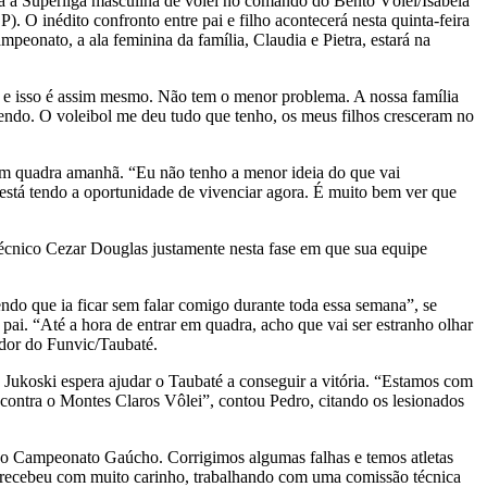
lta à Superliga masculina de vôlei no comando do Bento Vôlei/Isabela
. O inédito confronto entre pai e filho acontecerá nesta quinta-feira
eonato, a ala feminina da família, Claudia e Pietra, estará na
ho e isso é assim mesmo. Não tem o menor problema. A nossa família
endo. O voleibol me deu tudo que tenho, os meus filhos cresceram no
r em quadra amanhã. “Eu não tenho a menor ideia do que vai
e está tendo a oportunidade de vivenciar agora. É muito bem ver que
 técnico Cezar Douglas justamente nesta fase em que sua equipe
ndo que ia ficar sem falar comigo durante toda essa semana”, se
 pai. “Até a hora de entrar em quadra, acho que vai ser estranho olhar
tador do Funvic/Taubaté.
ro Jukoski espera ajudar o Taubaté a conseguir a vitória. “Estamos com
contra o Montes Claros Vôlei”, contou Pedro, citando os lesionados
 do Campeonato Gaúcho. Corrigimos algumas falhas e temos atletas
 recebeu com muito carinho, trabalhando com uma comissão técnica