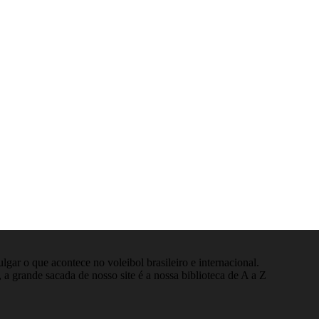
gar o que acontece no voleibol brasileiro e internacional.
 a grande sacada de nosso site é a nossa biblioteca de A a Z