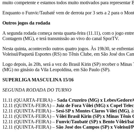
muito competente e estamos todos muito motivados para representar 
Enquanto o Funvic/Taubaté vem de derrota por 3 sets a 2 para o Monte
Outros jogos da rodada
A segunda rodada começa nesta quarta-feira (11.11), com o jogo entr
Contagem (MG), e terá transmissão ao vivo do canal SporTV.
Nesta quinta, acontecerão outros quatro jogos. Às 19h30, se enfren
Voleisul/Paquetá Esportes (RS) no Tênis Clube, em São José dos Ca
Logo depois, às 20h, será a vez do Brasil Kirin (SP) receber o Mina
(MG) no ginásio da Vila Leopoldina, em São Paulo (SP).
SUPERLIGA MASCULINA 15/16
SEGUNDA RODADA DO TURNO
11.11 (QUARTA-FEIRA) –
Sada Cruzeiro (MG) x Lebes/Gedore/
12.11 (QUINTA-FEIRA) –
Juiz de Fora Vôlei (MG) x Copel Tele
12.11 (QUINTA-FEIRA) –
Sesi-SP x Montes Claros Vôlei (MG)
, 
12.11 (QUINTA-FEIRA) –
Vôlei Brasil Kirin (SP) x Minas Tênis
12.11 (QUINTA-FEIRA) –
Funvic/Taubaté (SP) x Bento Vôlei/Isa
12.11 (QUINTA-FEIRA) –
São José dos Campos (SP) x Voleisul/