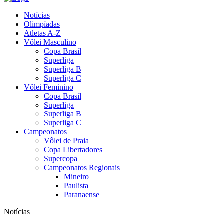
Notícias
Olimpíadas
Atletas A-Z
Vôlei Masculino
Copa Brasil
Superliga
Superliga B
Superliga C
Vôlei Feminino
Copa Brasil
Superliga
Superliga B
Superliga C
Campeonatos
Vôlei de Praia
Copa Libertadores
Supercopa
Campeonatos Regionais
Mineiro
Paulista
Paranaense
Notícias