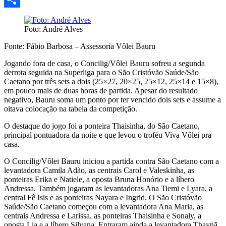
Share
Foto: André Alves
Fonte: Fábio Barbosa – Assessoria Vôlei Bauru
Jogando fora de casa, o Concilig/Vôlei Bauru sofreu a segunda
derrota seguida na Superliga para o São Cristóvão Saúde/São
Caetano por três sets a dois (25×27, 20×25, 25×12, 25×14 e 15×8),
em pouco mais de duas horas de partida. Apesar do resultado
negativo, Bauru soma um ponto por ter vencido dois sets e assume a
oitava colocação na tabela da competição.
O destaque do jogo foi a ponteira Thaisinha, do São Caetano,
principal pontuadora da noite e que levou o troféu Viva Vôlei pra
casa.
O Concilig/Vôlei Bauru iniciou a partida contra São Caetano com a
levantadora Camila Adão, as centrais Carol e Valeskinha, as
ponteiras Erika e Natiele, a oposta Bruna Honório e a líbero
Andressa. Também jogaram as levantadoras Ana Tiemi e Lyara, a
central Fê Isis e as ponteiras Nayara e Ingrid. O São Cristóvão
Saúde/São Caetano começou com a levantadora Ana Maria, as
centrais Andressa e Larissa, as ponteiras Thaisinha e Sonaly, a
oposta Lia e a líbero Silvana. Entraram ainda a levantadora Thaynã