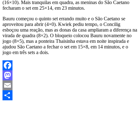
(16×10). Mais tranquilas em quadra, as meninas do São Caetano
fecharam o set em 25×14, em 23 minutos.
Bauru começou o quinto set errando muito e o São Caetano se
aproveitou para abrir (4×0). Kwiek pediu tempo, o Concilig
esboçou uma reação, mas as donas da casa ampliaram a diferença na
virada de quadra (8×2). O bloqueio colocou Bauru novamente no
jogo (8×5), mas a ponteira Thaisinha estava em noite inspirada e
ajudou São Caetano a fechar o set em 15×8, em 14 minutos, e o
jogo em três sets a dois.
Facebook
Mastodon
Email
Share