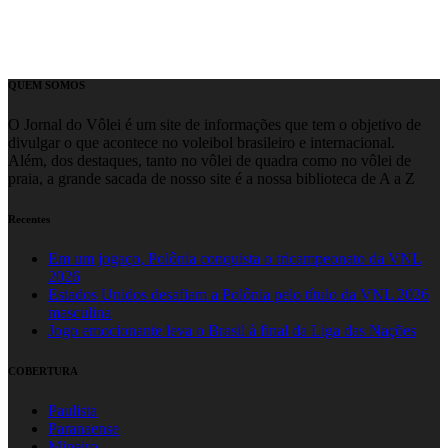
QUEM SOMOS
O Jornal do Vôlei é um site de informações que tem o objetivo de
divulgar o que acontece no voleibol brasileiro e internacional.
Além, dos destaques, tanto no vôlei de quadra como no vôlei de
praia, a grande sacada de nosso site é a nossa biblioteca de A a Z
Recentes
Em um jogaço, Polônia conquista o tricampeonato da VNL
2026
Estados Unidos desafiam a Polônia pelo título da VNL 2026
masculina
Jogo emocionante leva o Brasil à final da Liga das Nações
COBERTURA
Paulista
Paranaense
Mineiro