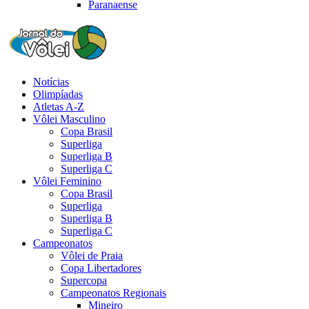
Paranaense
Notícias
Olimpíadas
Atletas A-Z
Vôlei Masculino
Copa Brasil
Superliga
Superliga B
Superliga C
Vôlei Feminino
Copa Brasil
Superliga
Superliga B
Superliga C
Campeonatos
Vôlei de Praia
Copa Libertadores
Supercopa
Campeonatos Regionais
Mineiro