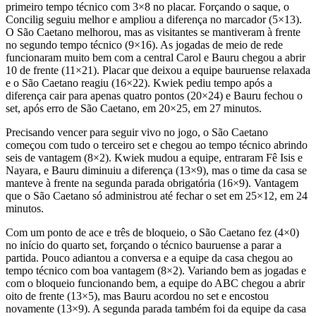
primeiro tempo técnico com 3×8 no placar. Forçando o saque, o
Concilig seguiu melhor e ampliou a diferença no marcador (5×13).
O São Caetano melhorou, mas as visitantes se mantiveram à frente
no segundo tempo técnico (9×16). As jogadas de meio de rede
funcionaram muito bem com a central Carol e Bauru chegou a abrir
10 de frente (11×21). Placar que deixou a equipe bauruense relaxada
e o São Caetano reagiu (16×22). Kwiek pediu tempo após a
diferença cair para apenas quatro pontos (20×24) e Bauru fechou o
set, após erro de São Caetano, em 20×25, em 27 minutos.
Precisando vencer para seguir vivo no jogo, o São Caetano
começou com tudo o terceiro set e chegou ao tempo técnico abrindo
seis de vantagem (8×2). Kwiek mudou a equipe, entraram Fê Isis e
Nayara, e Bauru diminuiu a diferença (13×9), mas o time da casa se
manteve à frente na segunda parada obrigatória (16×9). Vantagem
que o São Caetano só administrou até fechar o set em 25×12, em 24
minutos.
Com um ponto de ace e três de bloqueio, o São Caetano fez (4×0)
no início do quarto set, forçando o técnico bauruense a parar a
partida. Pouco adiantou a conversa e a equipe da casa chegou ao
tempo técnico com boa vantagem (8×2). Variando bem as jogadas e
com o bloqueio funcionando bem, a equipe do ABC chegou a abrir
oito de frente (13×5), mas Bauru acordou no set e encostou
novamente (13×9). A segunda parada também foi da equipe da casa