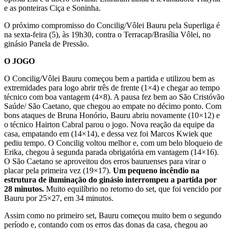
e as ponteiras Ciça e Soninha.
O próximo compromisso do Concilig/Vôlei Bauru pela Superliga é
na sexta-feira (5), às 19h30, contra o Terracap/Brasília Vôlei, no
ginásio Panela de Pressão.
O JOGO
O Concilig/Vôlei Bauru começou bem a partida e utilizou bem as
extremidades para logo abrir três de frente (1×4) e chegar ao tempo
técnico com boa vantagem (4×8). A pausa fez bem ao São Cristóvão
Saúde/ São Caetano, que chegou ao empate no décimo ponto. Com
bons ataques de Bruna Honório, Bauru abriu novamente (10×12) e
o técnico Hairton Cabral parou o jogo. Nova reação da equipe da
casa, empatando em (14×14), e dessa vez foi Marcos Kwiek que
pediu tempo. O Concilig voltou melhor e, com um belo bloqueio de
Erika, chegou à segunda parada obrigatória em vantagem (14×16).
O São Caetano se aproveitou dos erros bauruenses para virar o
placar pela primeira vez (19×17).
Um pequeno incêndio na
estrutura de iluminação do ginásio interrompeu a partida por
28 minutos.
Muito equilíbrio no retorno do set, que foi vencido por
Bauru por 25×27, em 34 minutos.
Assim como no primeiro set, Bauru começou muito bem o segundo
período e, contando com os erros das donas da casa, chegou ao